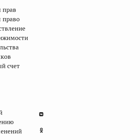
 прав
я право
ствление
вижимости
льства
иков
ый счет
й
шению
менений