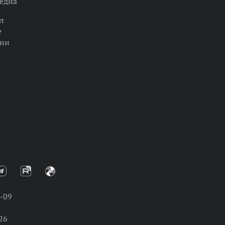
едиа
л
е
ции
-09
26