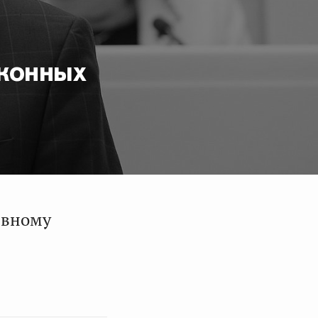
аконных
ивному