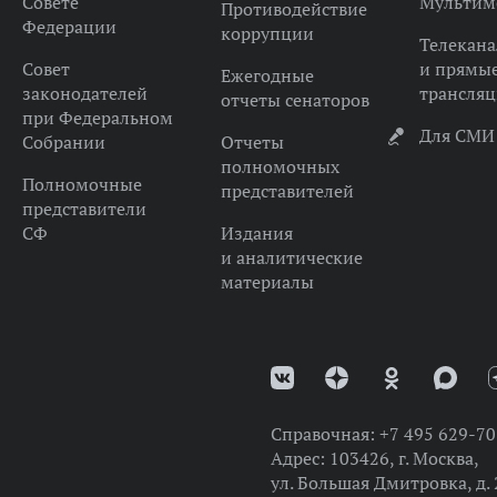
Совете
Мультим
Противодействие
Федерации
коррупции
Телекана
Совет
и прямы
Ежегодные
законодателей
трансля
отчеты сенаторов
при Федеральном
Для СМИ
Собрании
Отчеты
полномочных
Полномочные
представителей
представители
СФ
Издания
и аналитические
материалы
Справочная:
+7 495 629-70
Адрес:
103426, г. Москва,
ул. Большая Дмитровка, д. 