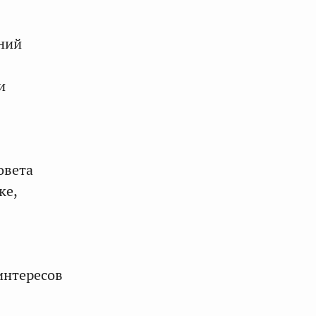
ний
и
овета
ке,
интересов