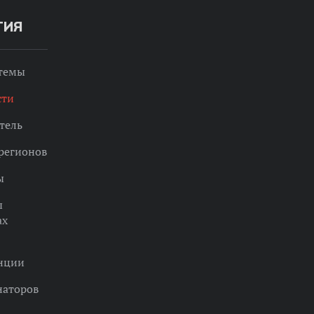
ТИЯ
 темы
сти
тель
регионов
ы
ы
ах
нции
наторов