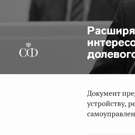
Расширя
интерес
долевог
Документ пре
устройству, 
самоуправлен