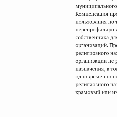
муниципального 
Компенсация про
пользования по 
перепрофилирова
собственника дл
организаций. Пр
религиозного на
организации не 
назначения, в т
одновременно н
религиозного на
храмовый или и