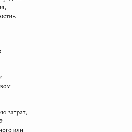
я,
ости».
ю
и
твом
ю затрат,
й
ного или