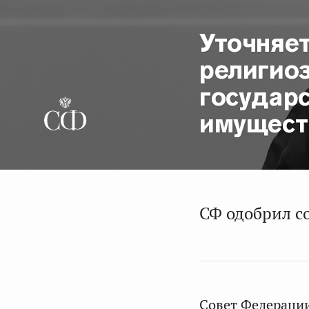
Уточняе
религио
государ
имущест
СФ одобрил с
Совет Федерации