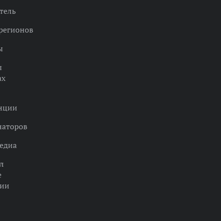
тель
регионов
ы
ы
ах
нции
наторов
едиа
л
е
ции