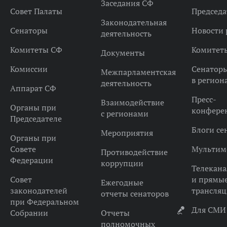
Заседания СФ
Совет Палаты
Председа
Законодательная
Сенаторы
Новости 
деятельность
Комитеты СФ
Комитет
Документы
Комиссии
Сенатор
Межпарламентская
в регион
деятельность
Аппарат СФ
Пресс-
Взаимодействие
Органы при
конфере
с регионами
Председателе
Блоги се
Мероприятия
Органы при
Совете
Мультим
Противодействие
Федерации
коррупции
Телекана
Совет
и прямы
Ежегодные
законодателей
трансля
отчеты сенаторов
при Федеральном
Для СМИ
Собрании
Отчеты
полномочных