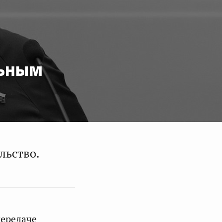
льным
льство.
передаче