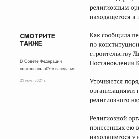
религиозным ор
находящегося в 
Как сообщила пе
СМОТРИТЕ
ТАКЖЕ
по конституцион
строительству
Л
В Совете Федерации
Постановления К
состоялось 507-е заседание
Уточняется поря
23 июня 2021 г.
организациями 
религиозного на
Религиозной орг
понесенных ею в
находящегося у 