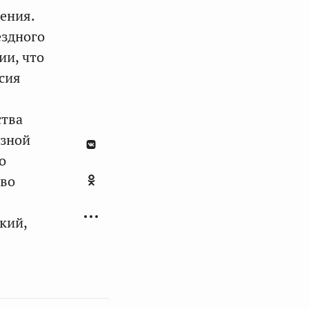
ения.
ездного
ии, что
сия
ства
озной
о
тво
кий,