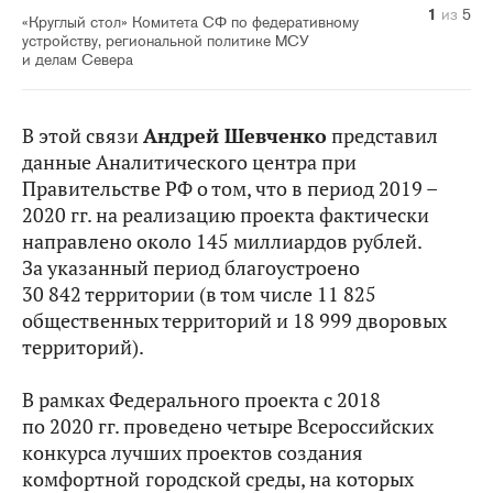
1
2
3
4
5
из
из
из
из
из
5
5
5
5
5
«Круглый стол» Комитета СФ по федеративному
устройству, региональной политике МСУ
и делам Севера
В этой связи
Андрей Шевченко
представил
данные Аналитического центра при
Правительстве РФ о том, что в период 2019 –
2020 гг. на реализацию проекта фактически
направлено около 145 миллиардов рублей.
За указанный период благоустроено
30 842 территории (в том числе 11 825
общественных территорий и 18 999 дворовых
территорий).
В рамках Федерального проекта с 2018
по 2020 гг. проведено четыре Всероссийских
конкурса лучших проектов создания
комфортной
городской среды, на которых