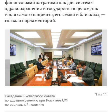
финансовыми затратами как для системы
здравоохранения и государства в целом, так
и для самого пациента, его семьи и близких», —
сказала парламентарий.
10
11
1
2
3
4
5
6
7
8
9
из
из
из
из
из
из
из
из
из
из
из
11
11
11
11
11
11
11
11
11
11
11
Заседание Экспертного совета
по здравоохранению при Комитете СФ
по социальной политике