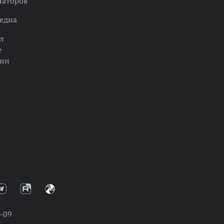
наторов
едиа
л
е
ции
-09