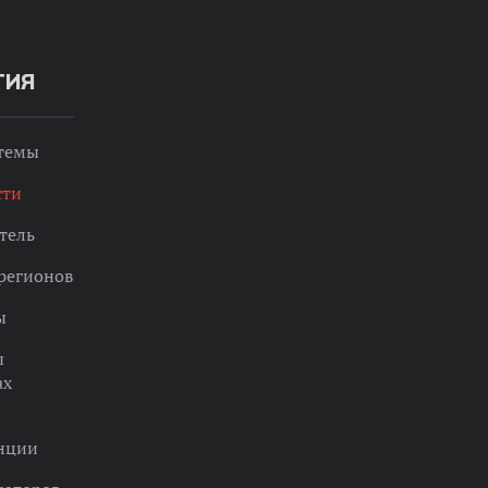
ТИЯ
 темы
сти
тель
регионов
ы
ы
ах
нции