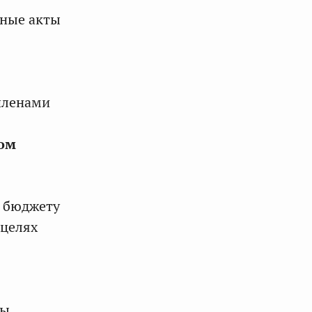
ьные акты
членами
ом
о бюджету
 целях
ны