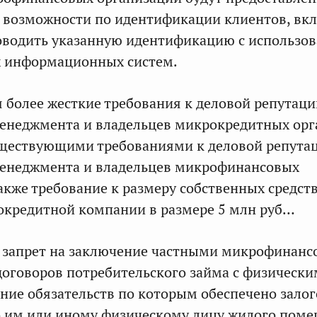
 возможности по идентификации клиентов, вк
оводить указанную идентификацию с использо
х информационных систем.
 более жесткие требования к деловой репутаци
енеджмента и владельцев микрокредитных орг
уществующими требованиями к деловой репута
енеджмента и владельцев микрофинансовых
также требование к размеру собственных средст
окредитной компании в размере 5 млн руб…
я запрет на заключение частными микрофинан
оговоров потребительского займа с физическ
ние обязательств по которым обеспечено зало
 им или иному физическому лицу жилого поме