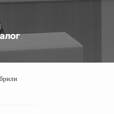
м
алог
обрили