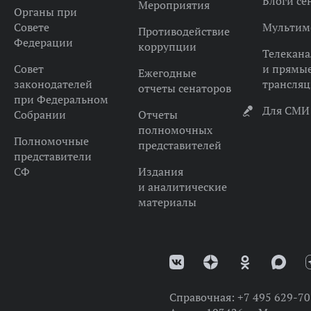
Блоги се
Мероприятия
Органы при
Совете
Мультим
Противодействие
Федерации
коррупции
Телекана
Совет
и прямы
Ежегодные
законодателей
трансля
отчеты сенаторов
при Федеральном
Для СМИ
Собрании
Отчеты
полномочных
Полномочные
представителей
представители
СФ
Издания
и аналитические
материалы
Справочная:
+7 495 629-70