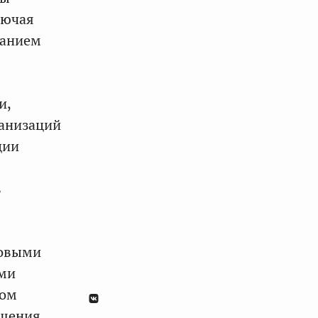
лючая
ванием
и,
анизаций
ции
в
совыми
ими
гом
щения.