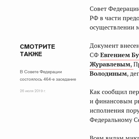
Совет Федерации
РФ в части пре
осуществлении 
Документ внесе
СМОТРИТЕ
ТАКЖЕ
СФ
Евгением
Б
Журавлевым
,
П
В Совете Федерации
Володиным
, д
состоялось 464-е заседание
Как сообщил пер
26 июля 2019 г.
и финансовым 
исполнения пору
Федеральному С
Всем видам мик