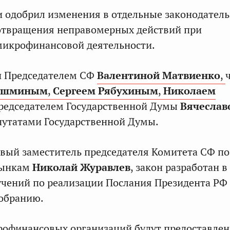
 одобрил изменения в отдельные законодател
дотвращения неправомерных действий при
микрофинансовой деятельности.
н Председателем СФ
Валентиной Матвиенко
,
ушминым
,
Сергеем Рябухиным
,
Николаем
редседателем Государственной Думы
Вячеслав
епутатами Государственной Думы.
вый заместитель председателя Комитета СФ п
рынкам
Николай Журавлев
, закон разработан в
чений по реализации Послания Президента РФ
обранию.
рофинансовых организаций будут предоставле