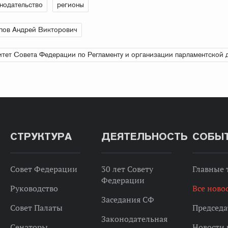
нодательство
регионы
пов Андрей Викторович
тет Совета Федерации по Регламенту и организации парламентской 
СТРУКТУРА
ДЕЯТЕЛЬНОСТЬ
СОБЫ
Совет Федерации
30 лет Совету
Главные
Федерации
Руководство
Все ново
Заседания СФ
Совет Палаты
Председа
Законодательная
Сенаторы
Новости 