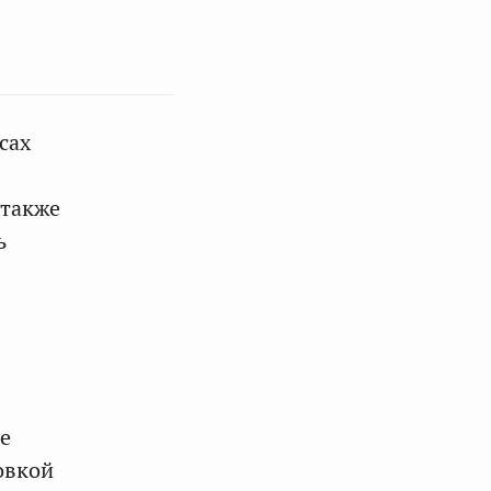
сах
 также
ь
е
овкой