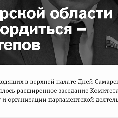
рской области 
гордиться –
тепов
ходящих в верхней палате Дней Самарс
оялось расширенное заседание Комитет
у и организации парламентской деятел