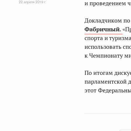
и проведением ч
22 апреля 2019 г.
Докладчиком по
Фабричный
.
«П
спорта и туризм
использовать сп
к Чемпионату ми
По итогам диску
парламентской д
этот Федеральны