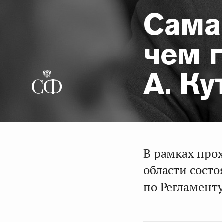
Сама
чем 
А. Ку
В рамках про
области сост
по Регламент