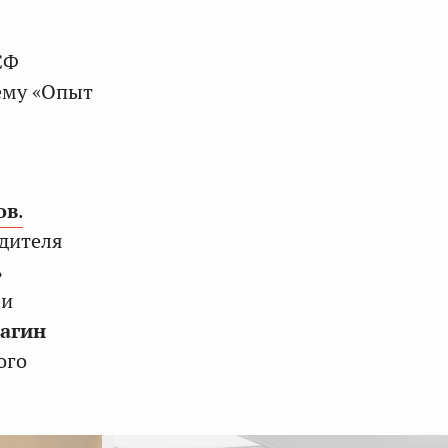
СФ
тему «Опыт
ов
.
одителя
ь
ми
лагин
ого