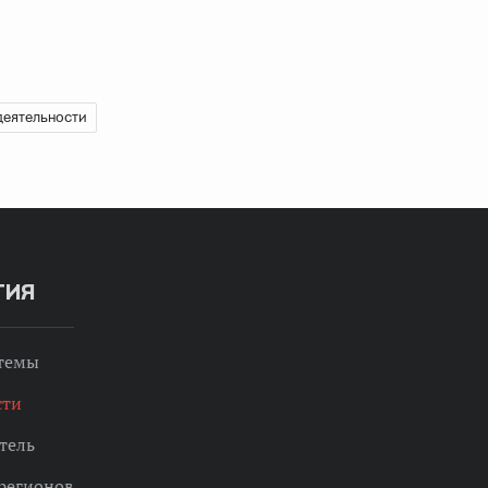
деятельности
ТИЯ
 темы
сти
тель
регионов