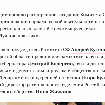
ации прошло расширенное заседание Комитета 
 организации парламентской деятельности на 
 региональных властей с некоммерческими
Лучшие практики».
овел председатель Комитета СФ
Андрей Кутеп
ской области представили заместитель руков
губернатора
Дмитрий Кочергин
, руководител
вязям с депутатским корпусом и общественны
Департамента внутренней политики
Игорь Ку
й директор регионального отделения Российск
еского общества
Инна Жичкина
.