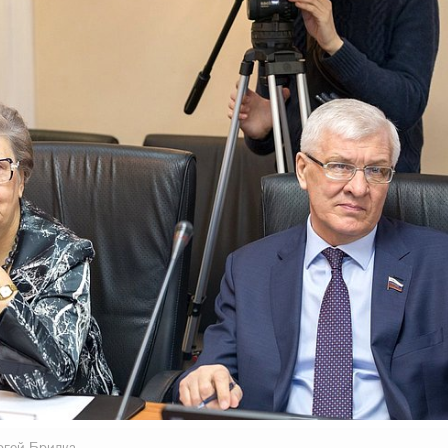
ргей Брилка