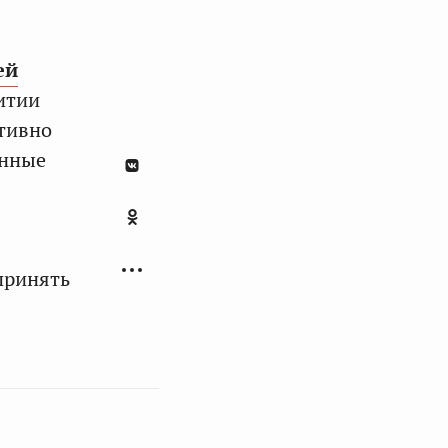
ей
итии
ктивно
енные
принять