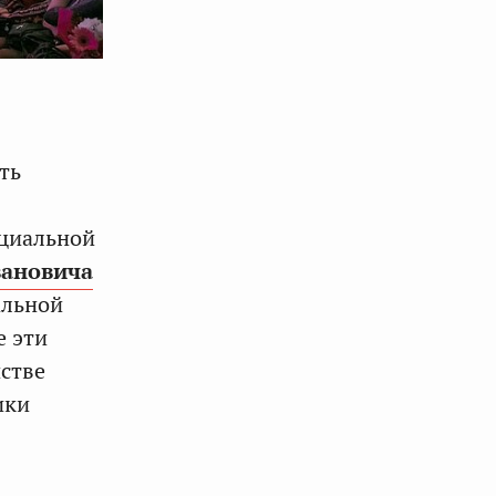
ть
оциальной
вановича
альной
е эти
нстве
ики