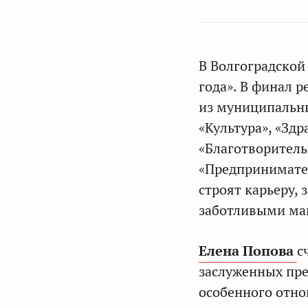
В Волгоградско
года». В финал 
из муниципальны
«Культура», «Зд
«Благотворительн
«Предпринимател
строят карьеру,
заботливыми ма
Елена Попова
с
заслуженных пре
особенного отно