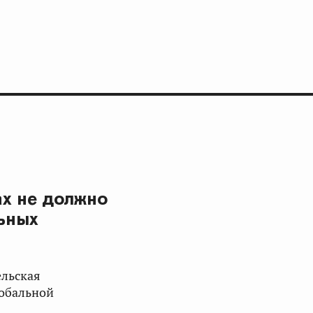
х не должно
ьных
ельская
лобальной