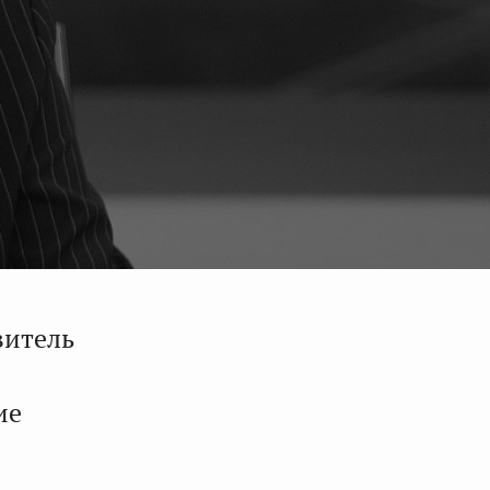
витель
ие