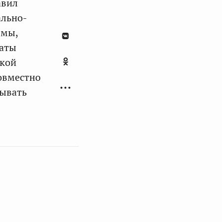
авил
ально-
ммы,
таты
ской
овместно
вывать