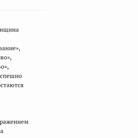
енщина
вание»,
во»,
о»,
успешно
остаются
отражением
ва