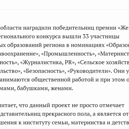
й области наградили победительниц премии «Ж
регионального конкурса вышли 33 участницы
х образований региона в номинациях «Образо
равоохранение», «Промышленность», «Материнст
ость», «Журналистика, PR», «Сельское хозяйств
ьство», «Безопасность», «Руководители». Они 
 занимаются общественной работой и при этом 
мами, бабушками, женами.
читает, что данный проект не просто отмечает
дставительниц прекрасного пола, а является 
шения к институту семьи, материнства и детст