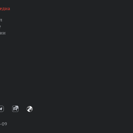
едиа
л
е
ции
-09