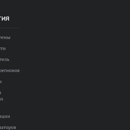
ТИЯ
 темы
сти
тель
регионов
ы
ы
ах
нции
наторов