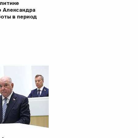
олитике
ю Александра
боты в период