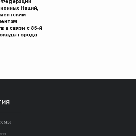
 Федерации
ненных Наций,
ментским
ментам
в в связи с 85-й
окады города
ТИЯ
 темы
сти