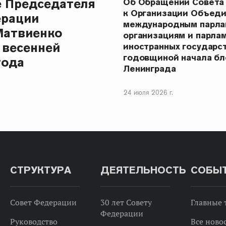
е Председателя
Об Обращении Совета
к Организации Объеди
ерации
международным парла
Матвиенко
организациям и парла
 весенней
иностранных государст
годовщиной начала бл
года
Ленинграда
24 июля 2026 г.
СТРУКТУРА
ДЕЯТЕЛЬНОСТЬ
СОБЫ
Совет Федерации
30 лет Совету
Главные
Федерации
Руководство
Все ново