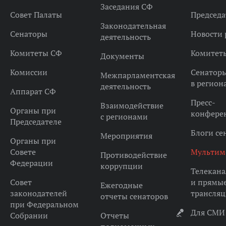
Заседания СФ
Совет Палаты
Председа
Законодательная
Сенаторы
Новости 
деятельность
Комитеты СФ
Комитет
Документы
Комиссии
Сенатор
Межпарламентская
в регион
деятельность
Аппарат СФ
Пресс-
Взаимодействие
Органы при
конфере
с регионами
Председателе
Блоги се
Мероприятия
Органы при
Совете
Мультим
Противодействие
Федерации
коррупции
Телекана
Совет
и прямы
Ежегодные
законодателей
трансля
отчеты сенаторов
при Федеральном
Для СМИ
Собрании
Отчеты