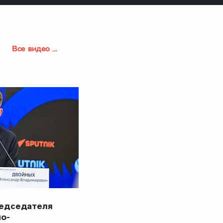
Все видео
редседателя
но-