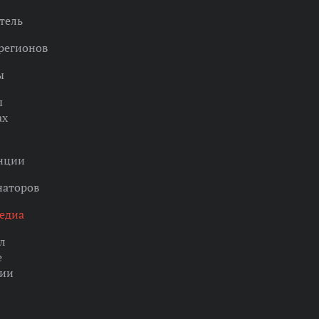
тель
регионов
ы
ы
ах
нции
наторов
едиа
л
е
ции