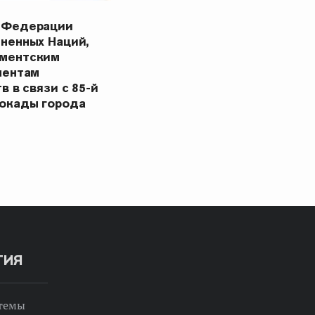
 Федерации
ненных Наций,
ментским
ментам
в в связи с 85-й
окады города
ТИЯ
 темы