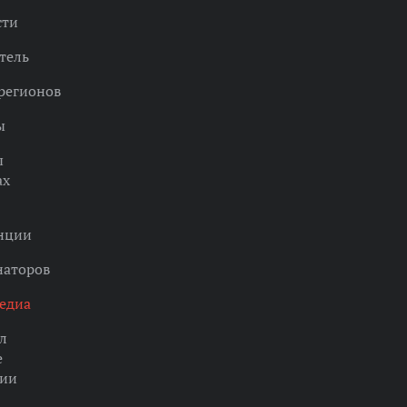
сти
тель
регионов
ы
ы
ах
нции
наторов
едиа
л
е
ции