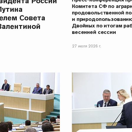
зидента России
Комитета СФ по аграр
Путина
продовольственной п
елем Совета
и природопользовани
Валентиной
Двойных по итогам ра
весенней сессии
27 июля 2026 г.