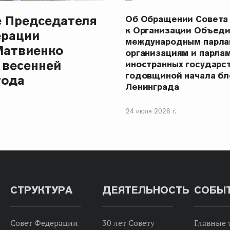
е Председателя
Об Обращении Совета
к Организации Объеди
ерации
международным парла
Матвиенко
организациям и парла
 весенней
иностранных государст
годовщиной начала бл
года
Ленинграда
24 июля 2026 г.
СТРУКТУРА
ДЕЯТЕЛЬНОСТЬ
СОБЫ
Совет Федерации
30 лет Совету
Главные