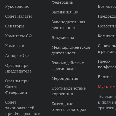
Федерации
Руководство
Все ново
Заседания СФ
Совет Палаты
Председа
Законодательная
Сенаторы
Новости 
деятельность
Комитеты СФ
Комитет
Документы
Комиссии
Сенатор
Межпарламентская
в регион
деятельность
Аппарат СФ
Пресс-
Взаимодействие
Органы при
конфере
с регионами
Председателе
Блоги се
Мероприятия
Органы при
Совете
Мультим
Противодействие
Федерации
коррупции
Телекана
Совет
и прямы
Ежегодные
законодателей
трансля
отчеты сенаторов
при Федеральном