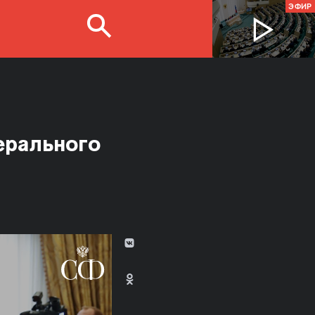
ЭФИР
ерального