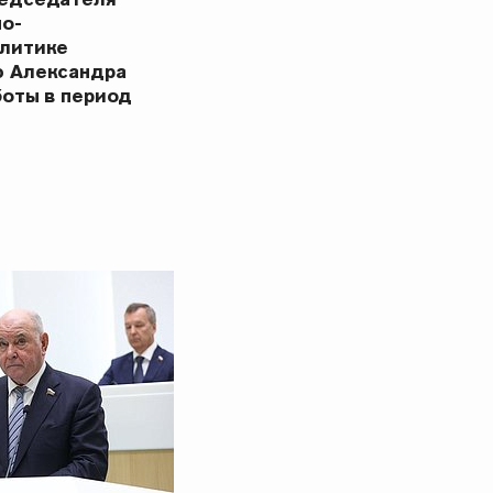
но-
олитике
ю Александра
боты в период