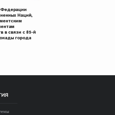
 Федерации
ненных Наций,
ментским
ментам
в в связи с 85-й
окады города
ТИЯ
 темы