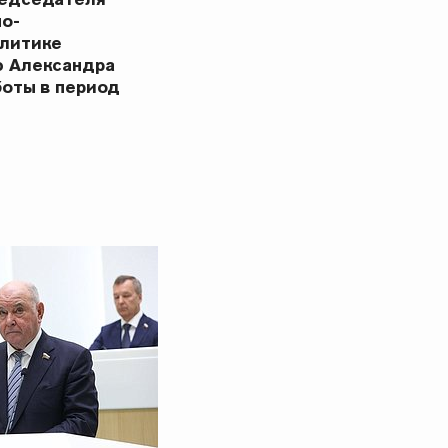
но-
олитике
ю Александра
боты в период