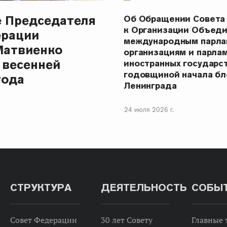
е Председателя
Об Обращении Совета
к Организации Объеди
ерации
международным парла
Матвиенко
организациям и парла
 весенней
иностранных государст
годовщиной начала бл
года
Ленинграда
24 июля 2026 г.
СТРУКТУРА
ДЕЯТЕЛЬНОСТЬ
СОБЫ
Совет Федерации
30 лет Совету
Главные