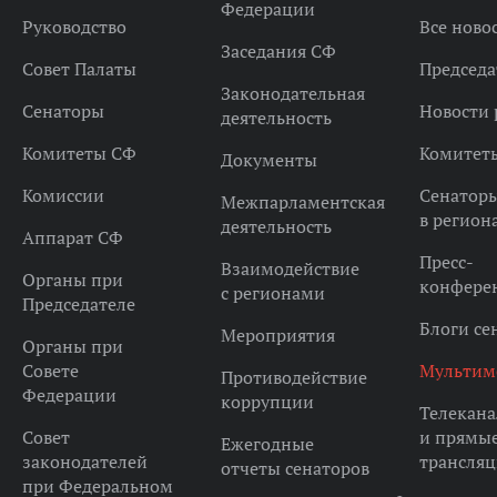
Федерации
Руководство
Все ново
Заседания СФ
Совет Палаты
Председа
Законодательная
Сенаторы
Новости 
деятельность
Комитеты СФ
Комитет
Документы
Комиссии
Сенатор
Межпарламентская
в регион
деятельность
Аппарат СФ
Пресс-
Взаимодействие
Органы при
конфере
с регионами
Председателе
Блоги се
Мероприятия
Органы при
Совете
Мультим
Противодействие
Федерации
коррупции
Телекана
Совет
и прямы
Ежегодные
законодателей
трансля
отчеты сенаторов
при Федеральном