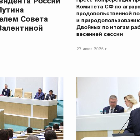
зидента России
Комитета СФ по аграр
Путина
продовольственной п
елем Совета
и природопользовани
Валентиной
Двойных по итогам ра
весенней сессии
27 июля 2026 г.