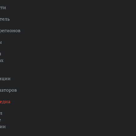
сти
тель
регионов
ы
ы
ах
нции
наторов
едиа
л
е
ции