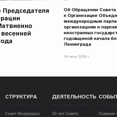
е Председателя
Об Обращении Совета
к Организации Объеди
ерации
международным парла
Матвиенко
организациям и парла
 весенней
иностранных государст
годовщиной начала бл
года
Ленинграда
24 июля 2026 г.
СТРУКТУРА
ДЕЯТЕЛЬНОСТЬ
СОБЫ
Совет Федерации
30 лет Совету
Главные