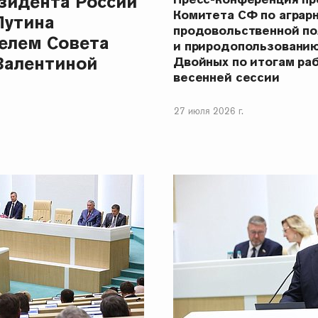
зидента России
Комитета СФ по аграр
Путина
продовольственной п
елем Совета
и природопользовани
Валентиной
Двойных по итогам ра
весенней сессии
27 июля 2026 г.