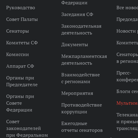
Федерации
Руководство
Все ново
Заседания СФ
Совет Палаты
Председа
Законодательная
Сенаторы
Новости 
деятельность
Комитеты СФ
Комитет
Документы
Комиссии
Сенатор
Межпарламентская
в регион
деятельность
Аппарат СФ
Пресс-
Взаимодействие
Органы при
конфере
с регионами
Председателе
Блоги се
Мероприятия
Органы при
Совете
Мультим
Противодействие
Федерации
коррупции
Телекана
Совет
и прямы
Ежегодные
законодателей
трансля
отчеты сенаторов
при Федеральном