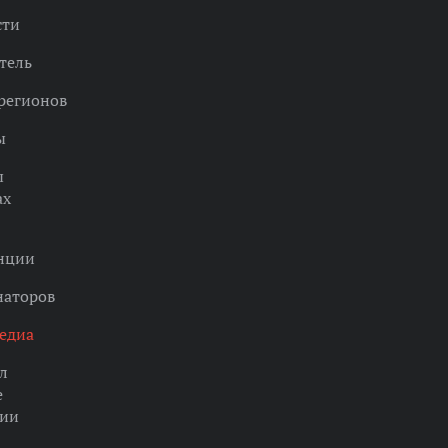
сти
тель
регионов
ы
ы
ах
нции
наторов
едиа
л
е
ции