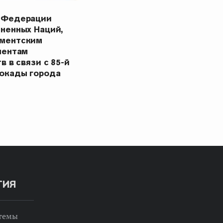
 Федерации
ненных Наций,
ментским
ментам
в в связи с 85-й
окады города
ТИЯ
 темы