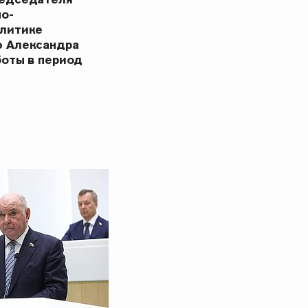
но-
олитике
ю Александра
боты в период