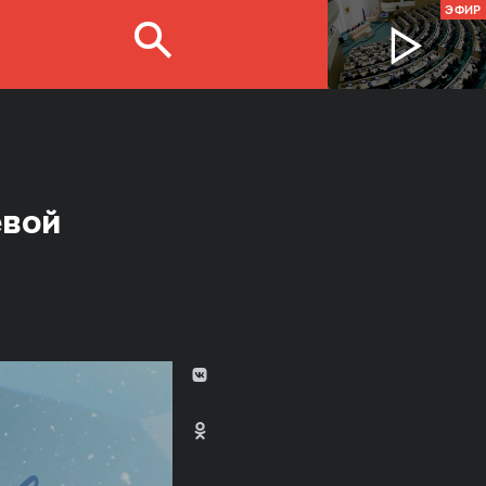
ЭФИР
евой