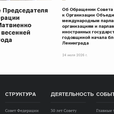
е Председателя
Об Обращении Совета
к Организации Объеди
ерации
международным парла
Матвиенко
организациям и парла
 весенней
иностранных государст
годовщиной начала бл
года
Ленинграда
24 июля 2026 г.
СТРУКТУРА
ДЕЯТЕЛЬНОСТЬ
СОБЫ
Совет Федерации
30 лет Совету
Главные