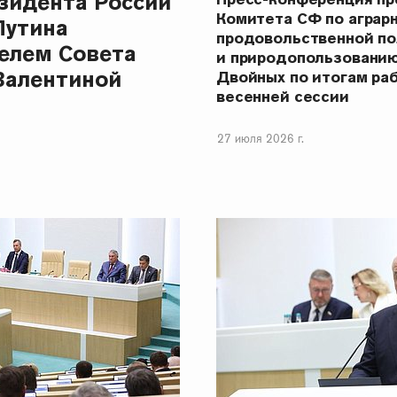
зидента России
Комитета СФ по аграр
Путина
продовольственной п
елем Совета
и природопользовани
Валентиной
Двойных по итогам ра
весенней сессии
27 июля 2026 г.