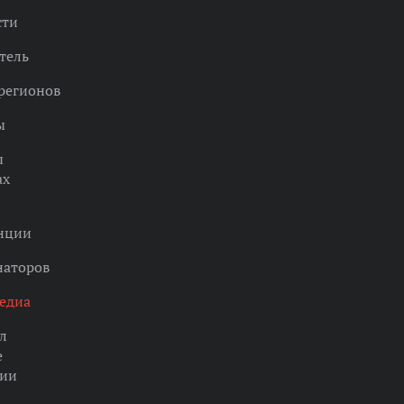
сти
тель
регионов
ы
ы
ах
нции
наторов
едиа
л
е
ции