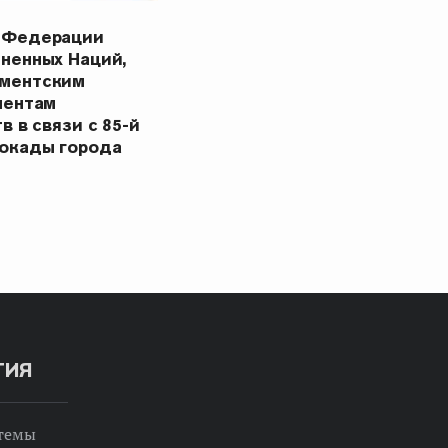
 Федерации
ненных Наций,
ментским
ментам
в в связи с 85-й
окады города
ТИЯ
 темы