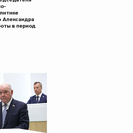
но-
олитике
ю Александра
боты в период