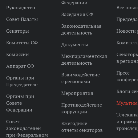
Федерации
Руководство
Все ново
Заседания СФ
Совет Палаты
Председа
Законодательная
Сенаторы
Новости 
деятельность
Комитеты СФ
Комитет
Документы
Комиссии
Сенатор
Межпарламентская
в регион
деятельность
Аппарат СФ
Пресс-
Взаимодействие
Органы при
конфере
с регионами
Председателе
Блоги се
Мероприятия
Органы при
Совете
Мультим
Противодействие
Федерации
коррупции
Телекана
Совет
и прямы
Ежегодные
законодателей
трансля
отчеты сенаторов
при Федеральном