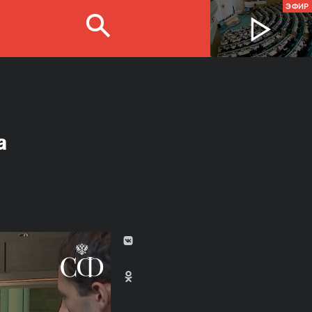
ЭФИР
а