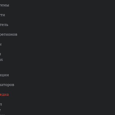
 темы
сти
тель
регионов
ы
ы
ах
нции
наторов
едиа
л
е