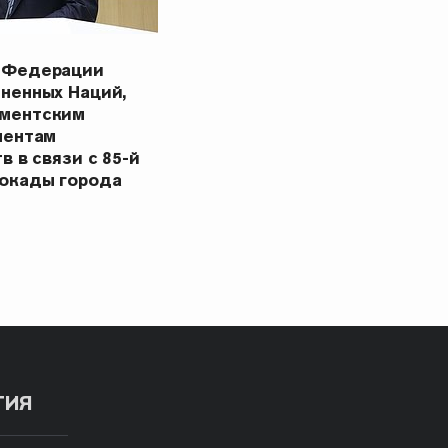
 Федерации
ненных Наций,
ментским
ментам
в в связи с 85-й
окады города
ТИЯ