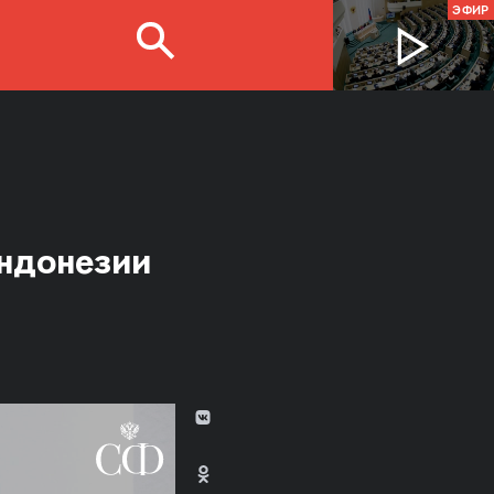
ЭФИР
Индонезии