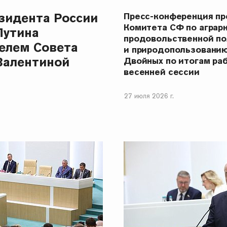
зидента России
Пресс-конференция п
Комитета СФ по аграр
Путина
продовольственной п
елем Совета
и природопользовани
Валентиной
Двойных по итогам ра
весенней сессии
27 июля 2026 г.