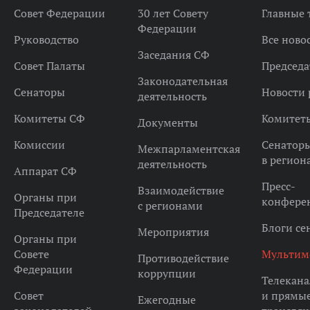
Совет Федерации
30 лет Совету
Главные
Федерации
Руководство
Все ново
Заседания СФ
Совет Палаты
Председа
Законодательная
Сенаторы
Новости 
деятельность
Комитеты СФ
Комитет
Документы
Комиссии
Сенатор
Межпарламентская
в регион
деятельность
Аппарат СФ
Пресс-
Взаимодействие
Органы при
конфере
с регионами
Председателе
Блоги се
Мероприятия
Органы при
Совете
Мультим
Противодействие
Федерации
коррупции
Телекана
Совет
и прямы
Ежегодные