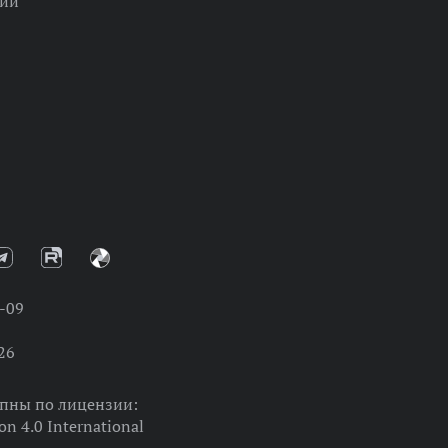
ции
-09
26
упны по лицензии:
on 4.0 International