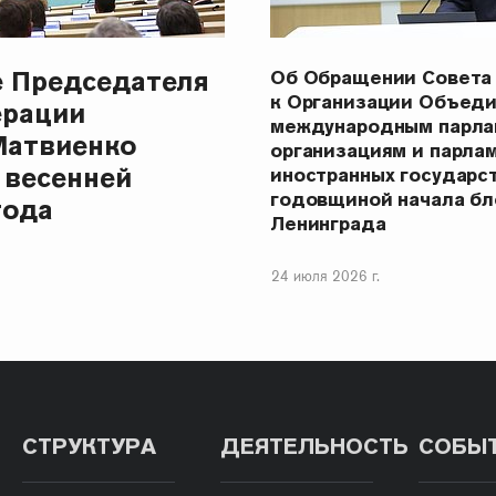
е Председателя
Об Обращении Совета
к Организации Объеди
ерации
международным парла
Матвиенко
организациям и парла
 весенней
иностранных государст
годовщиной начала бл
года
Ленинграда
24 июля 2026 г.
СТРУКТУРА
ДЕЯТЕЛЬНОСТЬ
СОБЫ