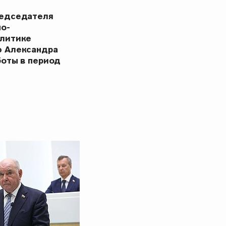
редседателя
но-
олитике
ю Александра
боты в период