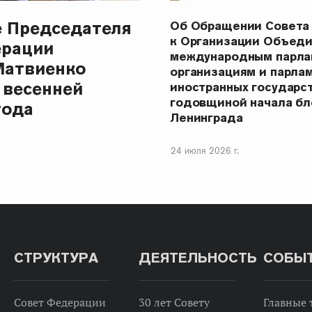
е Председателя
Об Обращении Совета
к Организации Объеди
ерации
международным парла
Матвиенко
организациям и парла
 весенней
иностранных государст
годовщиной начала бл
года
Ленинграда
24 июля 2026 г.
СТРУКТУРА
ДЕЯТЕЛЬНОСТЬ
СОБЫ
Совет Федерации
30 лет Совету
Главные