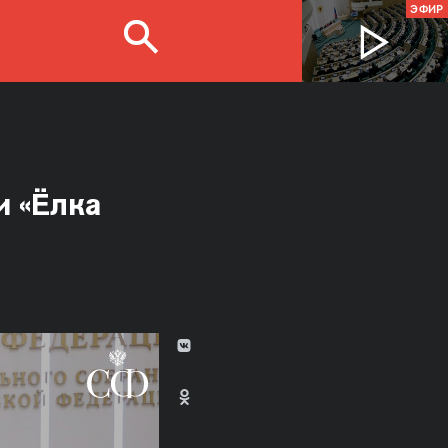
ЭФИР
и «Ёлка