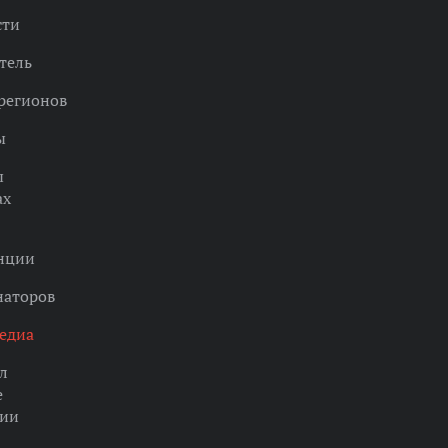
сти
тель
регионов
ы
ы
ах
нции
наторов
едиа
л
е
ции