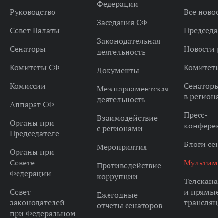
Федерации
Руководство
Все ново
Заседания СФ
Совет Палаты
Председа
Законодательная
Сенаторы
Новости 
деятельность
Комитеты СФ
Комитет
Документы
Комиссии
Сенатор
Межпарламентская
в регион
деятельность
Аппарат СФ
Пресс-
Взаимодействие
Органы при
конфере
с регионами
Председателе
Блоги се
Мероприятия
Органы при
Совете
Мультим
Противодействие
Федерации
коррупции
Телекана
Совет
и прямы
Ежегодные
законодателей
трансля
отчеты сенаторов
при Федеральном