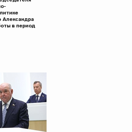
но-
олитике
ю Александра
боты в период