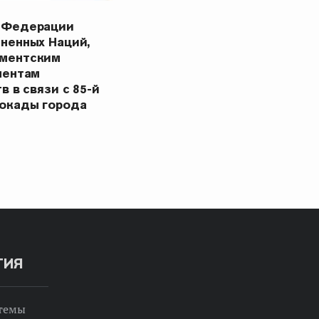
 Федерации
ненных Наций,
ментским
ментам
в в связи с 85-й
окады города
ТИЯ
 темы