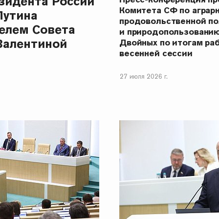
зидента России
Комитета СФ по аграр
Путина
продовольственной п
елем Совета
и природопользовани
Валентиной
Двойных по итогам ра
весенней сессии
27 июля 2026 г.