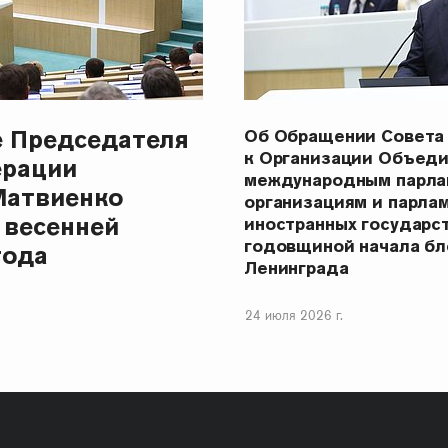
е Председателя
Об Обращении Совета
к Организации Объеди
ерации
международным парла
Матвиенко
организациям и парла
 весенней
иностранных государст
годовщиной начала бл
года
Ленинграда
24 июля 2026 г.