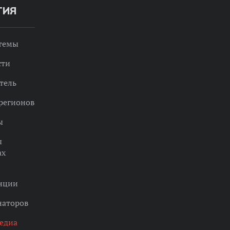
ТИЯ
 темы
сти
тель
регионов
ы
ы
ах
нции
наторов
едиа