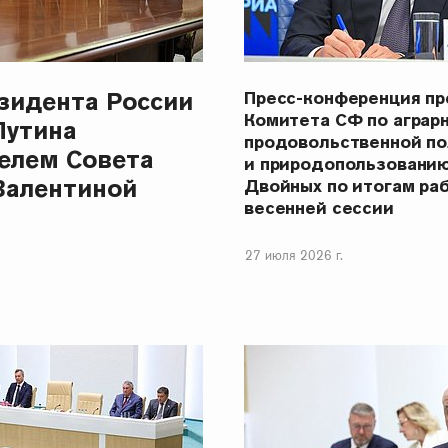
зидента России
Пресс-конференция п
Комитета СФ по аграр
Путина
продовольственной п
елем Совета
и природопользовани
Валентиной
Двойных по итогам ра
весенней сессии
27 июля 2026 г.