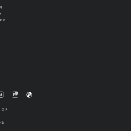
л
е
ции
-09
26