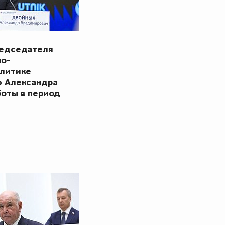
редседателя
но-
олитике
ю Александра
боты в период