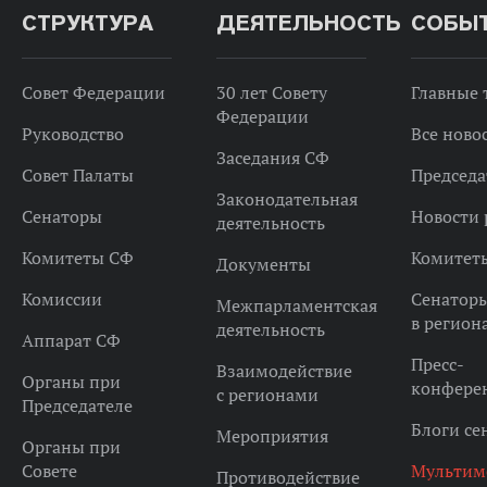
СТРУКТУРА
ДЕЯТЕЛЬНОСТЬ
СОБЫ
Совет Федерации
30 лет Совету
Главные
Федерации
Руководство
Все ново
Заседания СФ
Совет Палаты
Председа
Законодательная
Сенаторы
Новости 
деятельность
Комитеты СФ
Комитет
Документы
Комиссии
Сенатор
Межпарламентская
в регион
деятельность
Аппарат СФ
Пресс-
Взаимодействие
Органы при
конфере
с регионами
Председателе
Блоги се
Мероприятия
Органы при
Совете
Мультим
Противодействие