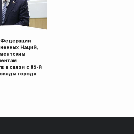
 Федерации
ненных Наций,
ментским
ментам
в в связи с 85-й
окады города