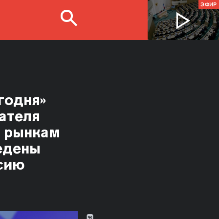
ЭФИР
годня»
ателя
м рынкам
едены
сию