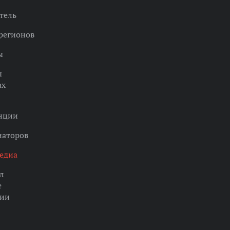
тель
регионов
ы
ы
ах
нции
наторов
едиа
л
е
ции