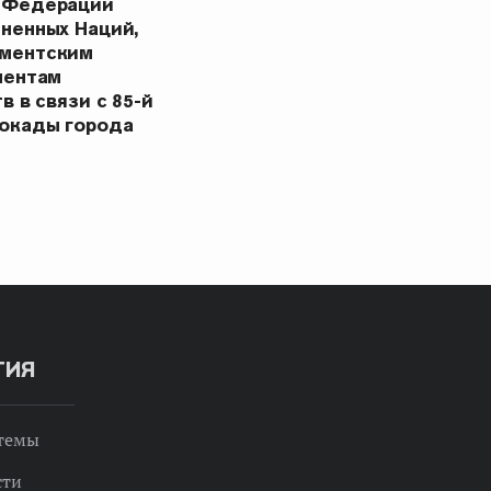
 Федерации
ненных Наций,
ментским
ментам
в в связи с 85-й
окады города
ТИЯ
 темы
сти