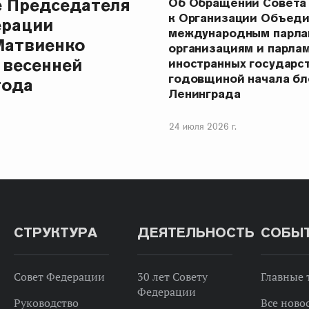
е Председателя
Об Обращении Совета
к Организации Объеди
ерации
международным парла
Матвиенко
организациям и парла
 весенней
иностранных государст
годовщиной начала бл
года
Ленинграда
24 июля 2026 г.
СТРУКТУРА
ДЕЯТЕЛЬНОСТЬ
СОБЫ
Совет Федерации
30 лет Совету
Главные
Федерации
Руководство
Все ново