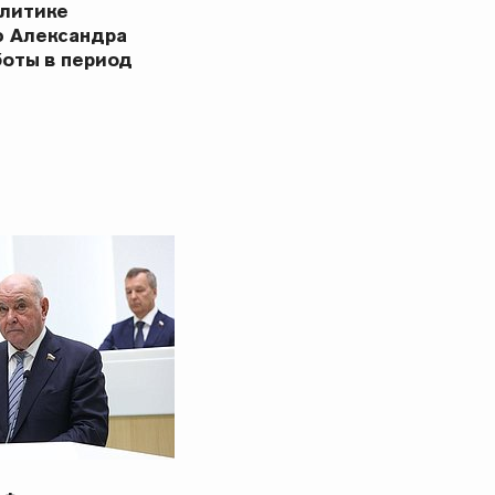
олитике
ю Александра
боты в период