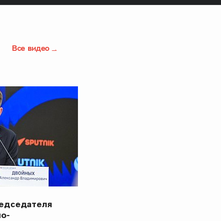
Все видео
редседателя
но-