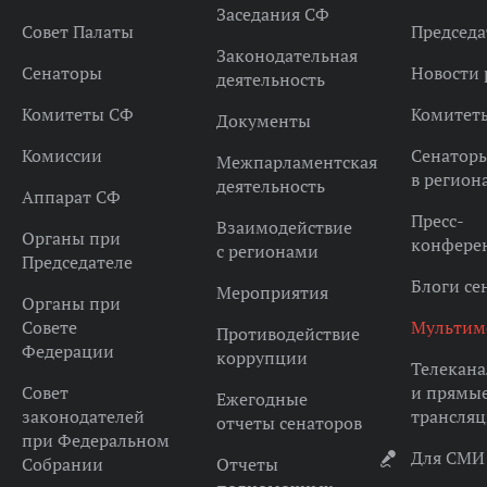
Заседания СФ
Совет Палаты
Председа
Законодательная
Сенаторы
Новости 
деятельность
Комитеты СФ
Комитет
Документы
Комиссии
Сенатор
Межпарламентская
в регион
деятельность
Аппарат СФ
Пресс-
Взаимодействие
Органы при
конфере
с регионами
Председателе
Блоги се
Мероприятия
Органы при
Совете
Мультим
Противодействие
Федерации
коррупции
Телекана
Совет
и прямы
Ежегодные
законодателей
трансля
отчеты сенаторов
при Федеральном
Для СМИ
Собрании
Отчеты