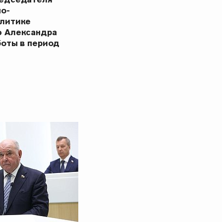
но-
олитике
ю Александра
боты в период