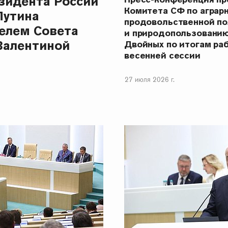
зидента России
Комитета СФ по аграр
Путина
продовольственной п
елем Совета
и природопользовани
Валентиной
Двойных по итогам ра
весенней сессии
27 июля 2026 г.