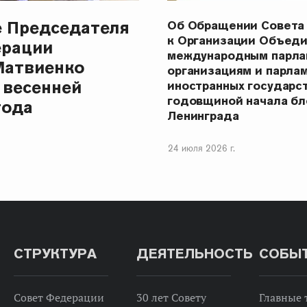
е Председателя
Об Обращении Совета
к Организации Объеди
ерации
международным парла
Матвиенко
организациям и парла
 весенней
иностранных государст
годовщиной начала бл
года
Ленинграда
24 июля 2026 г.
СТРУКТУРА
ДЕЯТЕЛЬНОСТЬ
СОБЫ
Совет Федерации
30 лет Совету
Главные