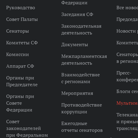
Федерации
Руководство
Все ново
Заседания СФ
Совет Палаты
Председа
Законодательная
Сенаторы
Новости 
деятельность
Комитеты СФ
Комитет
Документы
Комиссии
Сенатор
Межпарламентская
в регион
деятельность
Аппарат СФ
Пресс-
Взаимодействие
Органы при
конфере
с регионами
Председателе
Блоги се
Мероприятия
Органы при
Совете
Мультим
Противодействие
Федерации
коррупции
Телекана
Совет
и прямы
Ежегодные
законодателей
трансля
отчеты сенаторов
при Федеральном