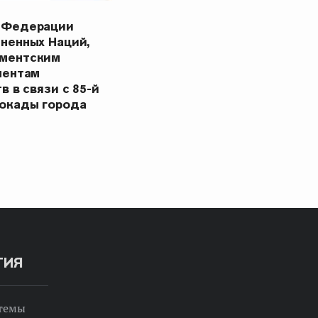
 Федерации
ненных Наций,
ментским
ментам
в в связи с 85-й
окады города
ТИЯ
 темы