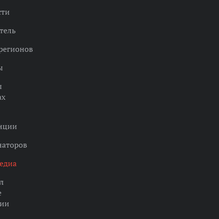
сти
тель
регионов
ы
ы
ах
нции
наторов
едиа
л
е
ции