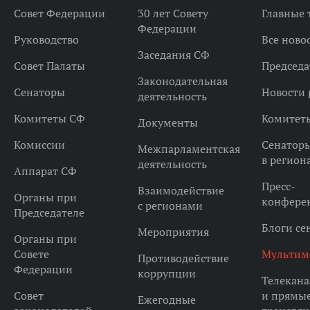
Совет Федерации
30 лет Совету
Главные
Федерации
Руководство
Все ново
Заседания СФ
Совет Палаты
Председа
Законодательная
Сенаторы
Новости 
деятельность
Комитеты СФ
Комитет
Документы
Комиссии
Сенатор
Межпарламентская
в регион
деятельность
Аппарат СФ
Пресс-
Взаимодействие
Органы при
конфере
с регионами
Председателе
Блоги се
Мероприятия
Органы при
Совете
Мультим
Противодействие
Федерации
коррупции
Телекана
Совет
и прямы
Ежегодные