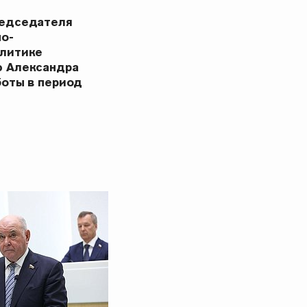
редседателя
но-
олитике
ю Александра
боты в период