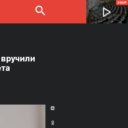
ЭФИР
 вручили
ета