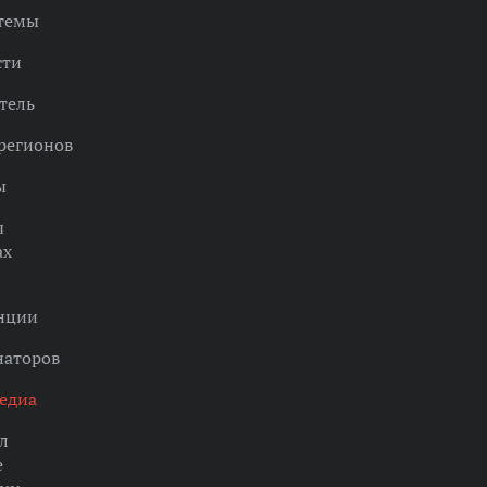
 темы
сти
тель
регионов
ы
ы
ах
нции
наторов
едиа
л
е