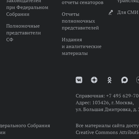
законодателей
трансля
отчеты сенаторов
при Федеральном
Для СМИ
Собрании
Отчеты
полномочных
Полномочные
представителей
представители
СФ
Издания
и аналитические
материалы
Справочная:
+7 495 629-70
Адрес:
103426, г. Москва,
ул. Большая Дмитровка, д. 
дерального Собрания
Все материалы сайта дост
ции
Creative Commons Attributi