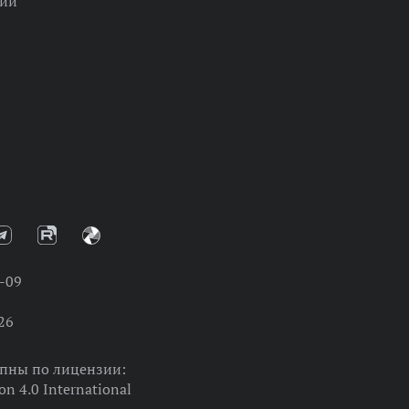
ции
-09
26
упны по лицензии:
on 4.0 International