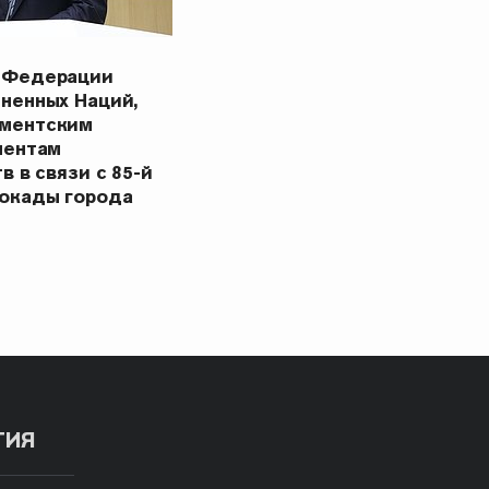
 Федерации
ненных Наций,
ментским
ментам
в в связи с 85-й
окады города
ТИЯ