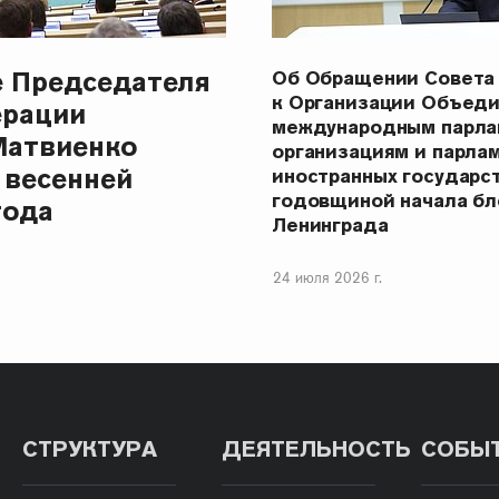
е Председателя
Об Обращении Совета
к Организации Объеди
ерации
международным парла
Матвиенко
организациям и парла
 весенней
иностранных государст
годовщиной начала бл
года
Ленинграда
24 июля 2026 г.
СТРУКТУРА
ДЕЯТЕЛЬНОСТЬ
СОБЫ