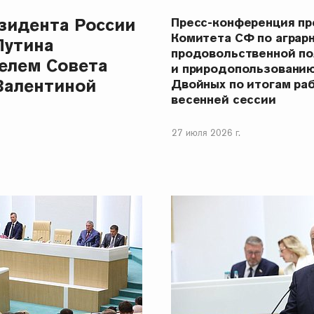
зидента России
Пресс-конференция п
Комитета СФ по аграр
Путина
продовольственной п
елем Совета
и природопользовани
Валентиной
Двойных по итогам ра
весенней сессии
27 июля 2026 г.