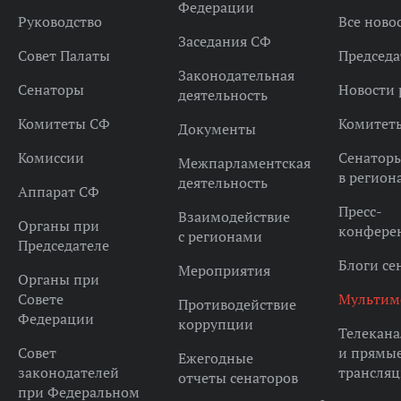
Федерации
Руководство
Все ново
Заседания СФ
Совет Палаты
Председа
Законодательная
Сенаторы
Новости 
деятельность
Комитеты СФ
Комитет
Документы
Комиссии
Сенатор
Межпарламентская
в регион
деятельность
Аппарат СФ
Пресс-
Взаимодействие
Органы при
конфере
с регионами
Председателе
Блоги се
Мероприятия
Органы при
Совете
Мультим
Противодействие
Федерации
коррупции
Телекана
Совет
и прямы
Ежегодные
законодателей
трансля
отчеты сенаторов
при Федеральном