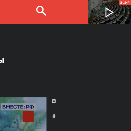
ЭФИР
ы