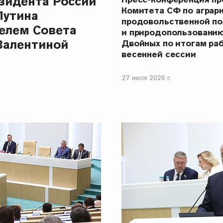
зидента России
Комитета СФ по аграр
Путина
продовольственной п
елем Совета
и природопользовани
Валентиной
Двойных по итогам ра
весенней сессии
27 июля 2026 г.