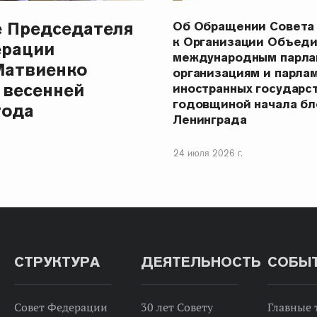
е Председателя
Об Обращении Совета
к Организации Объеди
ерации
международным парла
Матвиенко
организациям и парла
 весенней
иностранных государст
годовщиной начала бл
года
Ленинграда
24 июля 2026 г.
СТРУКТУРА
ДЕЯТЕЛЬНОСТЬ
СОБЫ
Совет Федерации
30 лет Совету
Главные