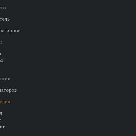
сти
тель
регионов
ы
ы
ах
нции
наторов
едиа
л
е
ции