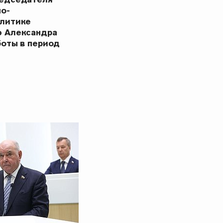
но-
олитике
ю Александра
боты в период