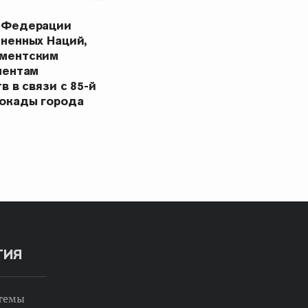
 Федерации
ненных Наций,
ментским
ментам
в в связи с 85-й
окады города
ТИЯ
 темы