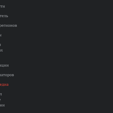
сти
тель
регионов
ы
ы
ах
нции
наторов
едиа
л
е
ции