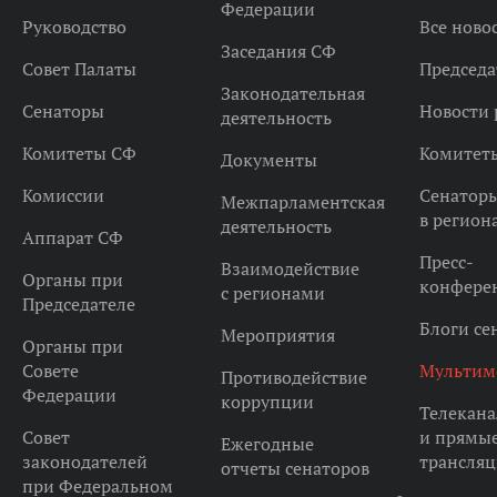
Федерации
Руководство
Все ново
Заседания СФ
Совет Палаты
Председа
Законодательная
Сенаторы
Новости 
деятельность
Комитеты СФ
Комитет
Документы
Комиссии
Сенатор
Межпарламентская
в регион
деятельность
Аппарат СФ
Пресс-
Взаимодействие
Органы при
конфере
с регионами
Председателе
Блоги се
Мероприятия
Органы при
Совете
Мультим
Противодействие
Федерации
коррупции
Телекана
Совет
и прямы
Ежегодные
законодателей
трансля
отчеты сенаторов
при Федеральном