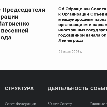
е Председателя
Об Обращении Совета
к Организации Объеди
ерации
международным парла
Матвиенко
организациям и парла
 весенней
иностранных государст
годовщиной начала бл
года
Ленинграда
24 июля 2026 г.
СТРУКТУРА
ДЕЯТЕЛЬНОСТЬ
СОБЫ
Совет Федерации
30 лет Совету
Главные