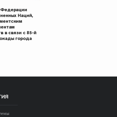
 Федерации
ненных Наций,
ментским
ментам
в в связи с 85-й
окады города
ТИЯ
 темы