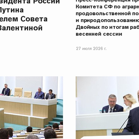
зидента России
Комитета СФ по аграр
Путина
продовольственной п
елем Совета
и природопользовани
Валентиной
Двойных по итогам ра
весенней сессии
27 июля 2026 г.