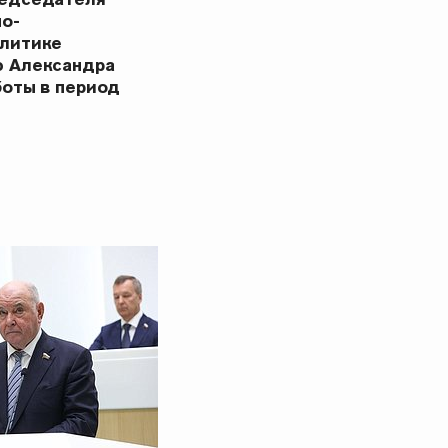
но-
олитике
ю Александра
боты в период