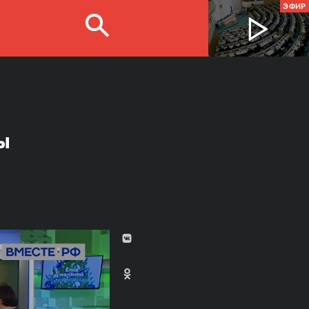
ЭФИР
ы