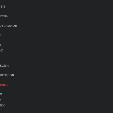
сти
тель
регионов
ы
ы
ах
нции
наторов
едиа
л
е
ции