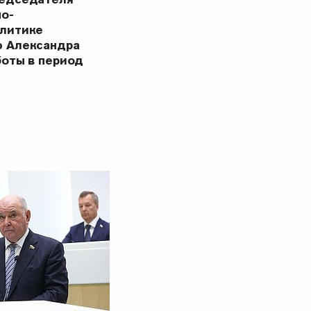
но-
олитике
ю Александра
боты в период