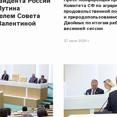
зидента России
Комитета СФ по аграр
Путина
продовольственной п
елем Совета
и природопользовани
Валентиной
Двойных по итогам ра
весенней сессии
27 июля 2026 г.