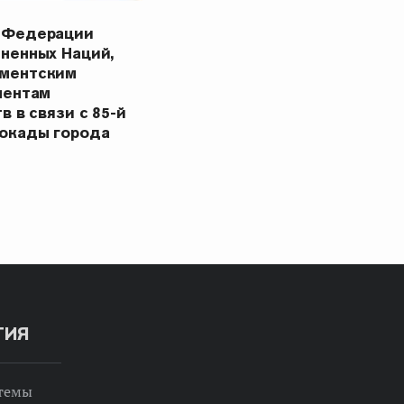
 Федерации
ненных Наций,
ментским
ментам
в в связи с 85-й
окады города
ТИЯ
 темы