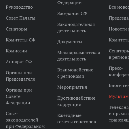
Федерации
Руководство
Все ново
Заседания СФ
Совет Палаты
Председа
Законодательная
Сенаторы
Новости 
деятельность
Комитеты СФ
Комитет
Документы
Комиссии
Сенатор
Межпарламентская
в регион
деятельность
Аппарат СФ
Пресс-
Взаимодействие
Органы при
конфере
с регионами
Председателе
Блоги се
Мероприятия
Органы при
Совете
Мультим
Противодействие
Федерации
коррупции
Телекана
Совет
и прямы
Ежегодные
законодателей
трансля
отчеты сенаторов
при Федеральном