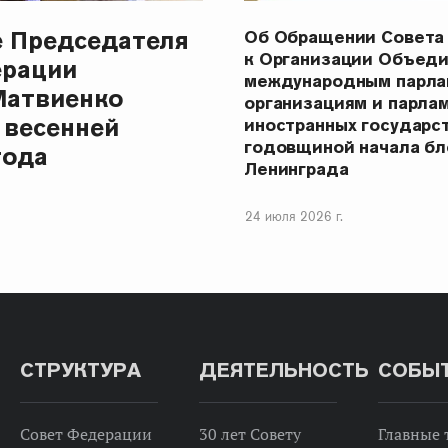
е Председателя
Об Обращении Совета
к Организации Объеди
ерации
международным парла
Матвиенко
организациям и парла
 весенней
иностранных государст
годовщиной начала бл
года
Ленинграда
24 июля 2026 г.
СТРУКТУРА
ДЕЯТЕЛЬНОСТЬ
СОБЫ
Совет Федерации
30 лет Совету
Главные