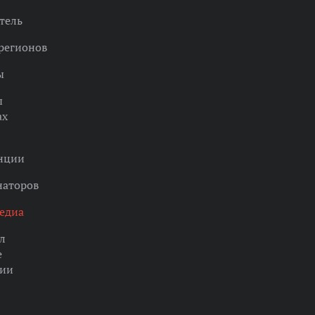
тель
регионов
ы
ы
ах
нции
наторов
едиа
л
е
ции