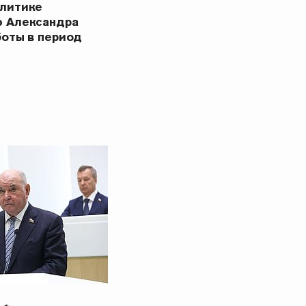
олитике
ю Александра
боты в период