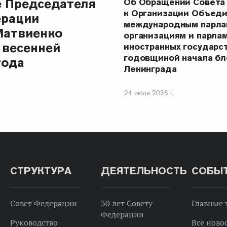
е Председателя
Об Обращении Совета
к Организации Объеди
ерации
международным парла
Матвиенко
организациям и парла
 весенней
иностранных государст
годовщиной начала бл
года
Ленинграда
24 июля 2026 г.
СТРУКТУРА
ДЕЯТЕЛЬНОСТЬ
СОБЫ
Совет Федерации
30 лет Совету
Главные
Федерации
Руководство
Все ново