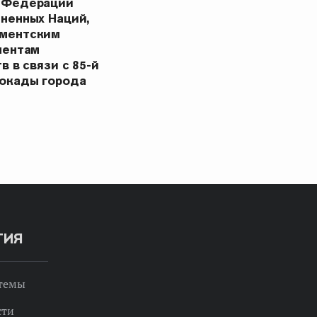
 Федерации
ненных Наций,
ментским
ментам
в в связи с 85-й
окады города
ТИЯ
 темы
сти