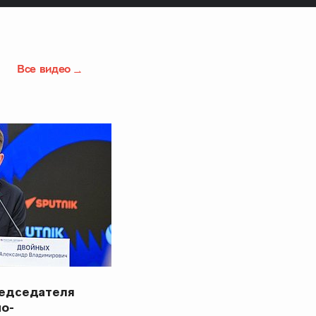
Все видео
редседателя
но-