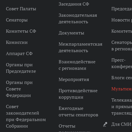
Заседания СФ
Совет Палаты
Председа
Законодательная
Сенаторы
Новости 
деятельность
Комитеты СФ
Комитет
Документы
Комиссии
Сенатор
Межпарламентская
в регион
деятельность
Аппарат СФ
Пресс-
Взаимодействие
Органы при
конфере
с регионами
Председателе
Блоги се
Мероприятия
Органы при
Совете
Мультим
Противодействие
Федерации
коррупции
Телекана
Совет
и прямы
Ежегодные
законодателей
трансля
отчеты сенаторов
при Федеральном
Для СМИ
Собрании
Отчеты