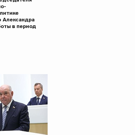
но-
олитике
ю Александра
боты в период