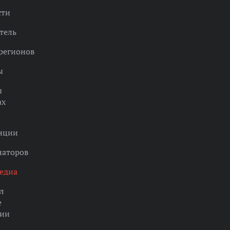
сти
тель
регионов
ы
ы
ах
нции
наторов
едиа
л
е
ции