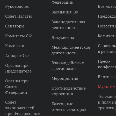
Федерации
Руководство
Все ново
Заседания СФ
Совет Палаты
Председа
Законодательная
Сенаторы
Новости 
деятельность
Комитеты СФ
Комитет
Документы
Комиссии
Сенатор
Межпарламентская
в регион
деятельность
Аппарат СФ
Пресс-
Взаимодействие
Органы при
конфере
с регионами
Председателе
Блоги се
Мероприятия
Органы при
Совете
Мультим
Противодействие
Федерации
коррупции
Телекана
Совет
и прямы
Ежегодные
законодателей
трансля
отчеты сенаторов
при Федеральном