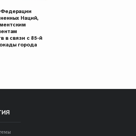
 Федерации
ненных Наций,
ментским
ментам
в в связи с 85-й
окады города
ТИЯ
 темы