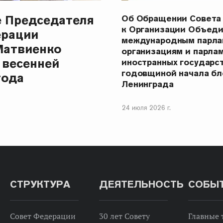
е Председателя
Об Обращении Совета
к Организации Объеди
ерации
международным парла
Матвиенко
организациям и парла
 весенней
иностранных государст
годовщиной начала бл
года
Ленинграда
24 июля 2026 г.
СТРУКТУРА
ДЕЯТЕЛЬНОСТЬ
СОБЫ
Совет Федерации
30 лет Совету
Главные