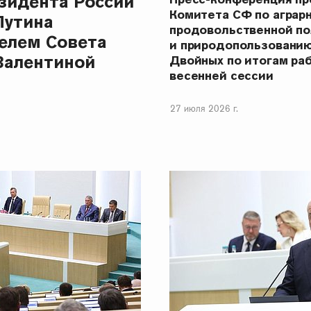
зидента России
Комитета СФ по аграр
Путина
продовольственной п
елем Совета
и природопользовани
Валентиной
Двойных по итогам ра
весенней сессии
27 июля 2026 г.