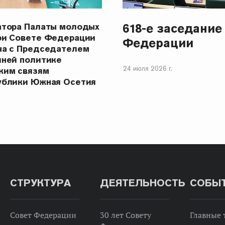
618-е заседание
атора Палаты молодых
ри Совете Федерации
Федерации
ча с Председателем
шней политике
24 июля 2026 г.
ким связям
ублики Южная Осетия
СТРУКТУРА
ДЕЯТЕЛЬНОСТЬ
СОБЫ
Совет Федерации
30 лет Совету
Главные