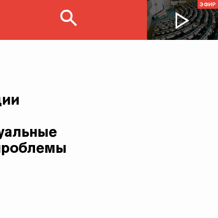
ЭФИР
ции
туальные
 проблемы