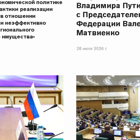
ономической политике
Владимира Пут
актики реализации
с Председателе
 в отношении
Федерации Вал
 и неэффективно
егионального
Матвиенко
о имущества»
28 июля 2026 г.