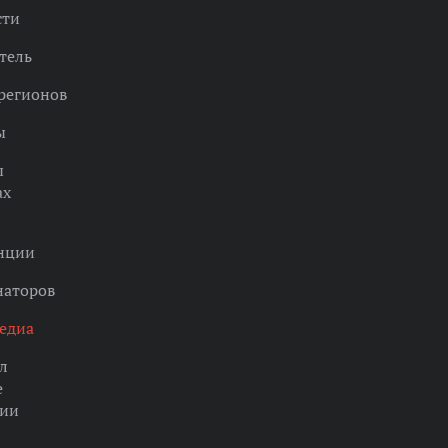
сти
тель
регионов
ы
ы
ах
нции
наторов
едиа
л
е
ции