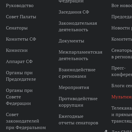
Федерации
Руководство
Все ново
Заседания СФ
Совет Палаты
Председа
Законодательная
Сенаторы
Новости 
деятельность
Комитеты СФ
Комитет
Документы
Комиссии
Сенатор
Межпарламентская
в регион
деятельность
Аппарат СФ
Пресс-
Взаимодействие
Органы при
конфере
с регионами
Председателе
Блоги се
Мероприятия
Органы при
Совете
Мультим
Противодействие
Федерации
коррупции
Телекана
Совет
и прямы
Ежегодные
законодателей
трансля
отчеты сенаторов
при Федеральном