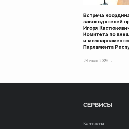
Встреча координ
законодателей п
Игоря Кастюкеви
Комитета по вне
и межпарламентс
Парламента Респ
24 июля 2026 г.
СЕРВИСЫ
Контакты