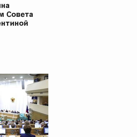
ина
м Совета
ентиной