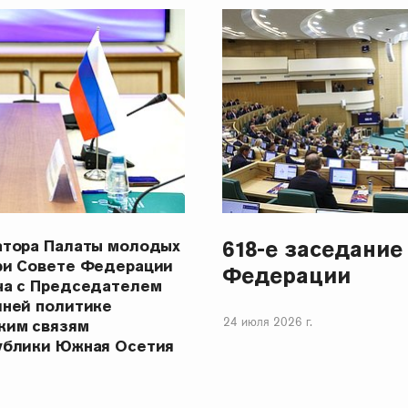
618-е заседание
атора Палаты молодых
ри Совете Федерации
Федерации
ча с Председателем
шней политике
24 июля 2026 г.
ким связям
ублики Южная Осетия