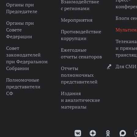
Взаимодействие
Органы при
конфере
с регионами
Председателе
Блоги се
Мероприятия
Органы при
Совете
Мультим
Противодействие
Федерации
коррупции
Телекана
Совет
и прямы
Ежегодные
законодателей
трансля
отчеты сенаторов
при Федеральном
Для СМИ
Собрании
Отчеты
полномочных
Полномочные
представителей
представители
СФ
Издания
и аналитические
материалы