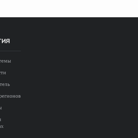
ТИЯ
 темы
сти
тель
регионов
ы
ы
ах