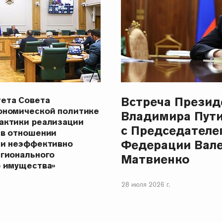
Встреча Презид
ета Совета
ономической политике
Владимира Пут
актики реализации
с Председателе
 в отношении
Федерации Вал
 и неэффективно
егионального
Матвиенко
о имущества»
28 июля 2026 г.