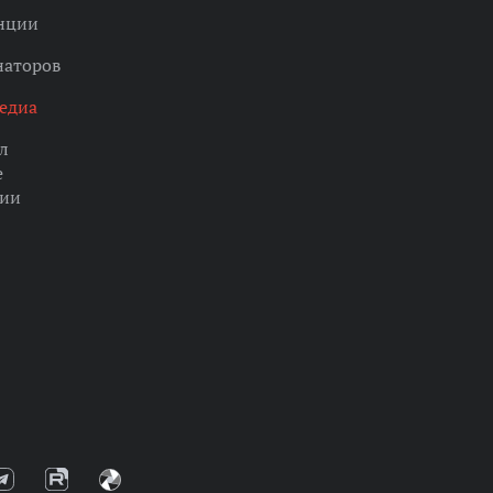
нции
наторов
едиа
л
е
ции