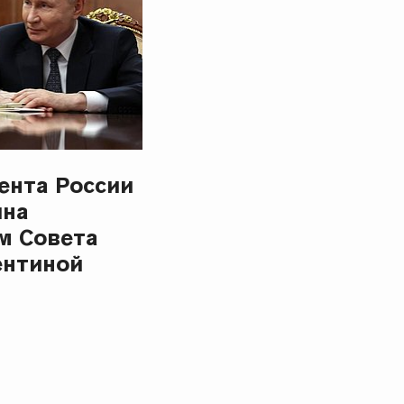
ента России
ина
м Совета
ентиной