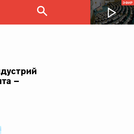
ЭФИР
ндустрий
та –