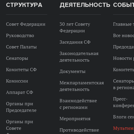
СТРУКТУРА
ДЕЯТЕЛЬНОСТЬ
СОБЫ
Совет Федерации
30 лет Совету
Главные
Федерации
Руководство
Все ново
Заседания СФ
Совет Палаты
Председа
Законодательная
Сенаторы
Новости 
деятельность
Комитеты СФ
Комитет
Документы
Комиссии
Сенатор
Межпарламентская
в регион
деятельность
Аппарат СФ
Пресс-
Взаимодействие
Органы при
конфере
с регионами
Председателе
Блоги се
Мероприятия
Органы при
Совете
Мультим
Противодействие