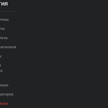
ТИЯ
 темы
сти
тель
регионов
ы
ы
ах
нции
наторов
едиа