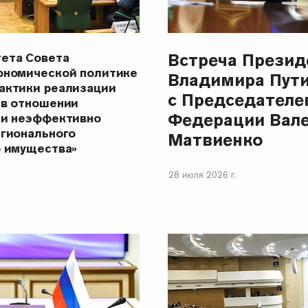
Встреча Презид
ета Совета
ономической политике
Владимира Пут
актики реализации
с Председателе
 в отношении
Федерации Вал
 и неэффективно
егионального
Матвиенко
о имущества»
28 июля 2026 г.