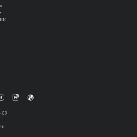
л
е
ции
-09
26