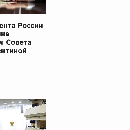
ента России
ина
м Совета
ентиной