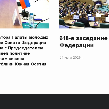
618-е заседание
атора Палаты молодых
ри Совете Федерации
Федерации
ча с Председателем
шней политике
24 июля 2026 г.
ким связям
ублики Южная Осетия