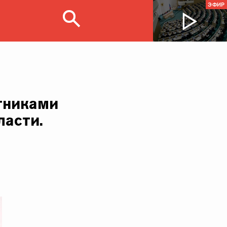
ЭФИР
стниками
асти.