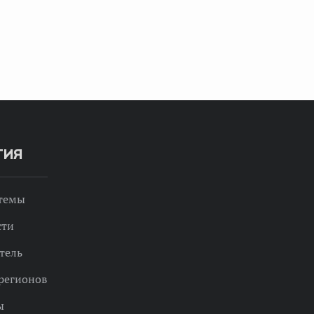
ТИЯ
 темы
сти
тель
регионов
ы