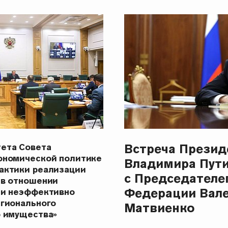
Встреча Презид
ета Совета
ономической политике
Владимира Пут
актики реализации
с Председателе
 в отношении
Федерации Вал
 и неэффективно
егионального
Матвиенко
о имущества»