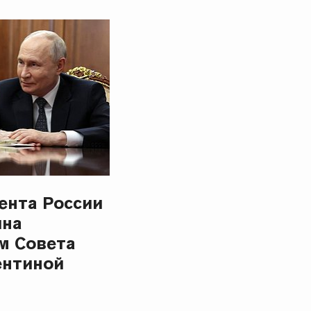
ента России
ина
м Совета
ентиной