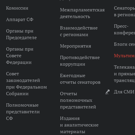
Комиссии
Сенатор
Межпарламентская
в регион
деятельность
Аппарат СФ
Пресс-
Взаимодействие
Органы при
конфере
с регионами
Председателе
Блоги се
Мероприятия
Органы при
Совете
Мультим
Противодействие
Федерации
коррупции
Телекана
Совет
и прямы
Ежегодные
законодателей
трансля
отчеты сенаторов
при Федеральном
Для СМИ
Собрании
Отчеты
полномочных
Полномочные
представителей
представители
СФ
Издания
и аналитические
материалы