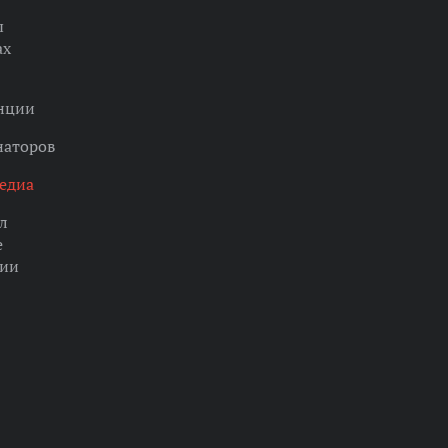
ы
ах
нции
наторов
едиа
л
е
ции