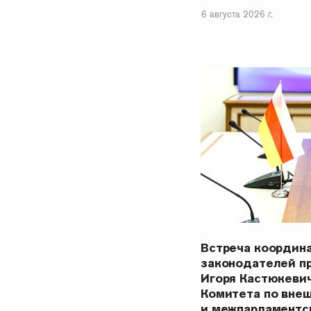
6 августа 2026 г.
Встреча координ
законодателей п
Игоря Кастюкеви
Комитета по вне
и межпарламентс