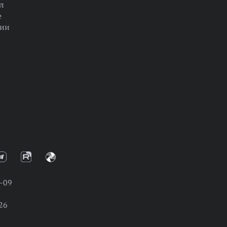
л
е
ции
-09
26