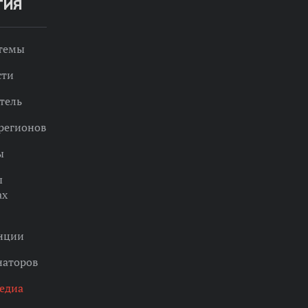
ТИЯ
 темы
сти
тель
регионов
ы
ы
ах
нции
наторов
едиа