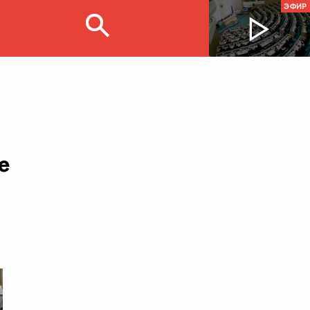
ЭФИР
е