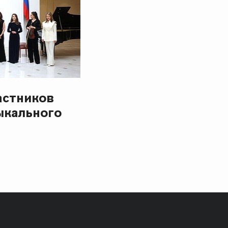
астников
ыкального