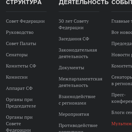
СТРУКТУРА
ДЕЯТЕЛЬНОСТЬ
СОБЫ
Совет Федерации
30 лет Совету
Главные
Федерации
Руководство
Все ново
Заседания СФ
Совет Палаты
Председа
Законодательная
Сенаторы
Новости 
деятельность
Комитеты СФ
Комитет
Документы
Комиссии
Сенатор
Межпарламентская
в регион
деятельность
Аппарат СФ
Пресс-
Взаимодействие
Органы при
конфере
с регионами
Председателе
Блоги се
Мероприятия
Органы при
Совете
Мультим
Противодействие
Федерации
коррупции