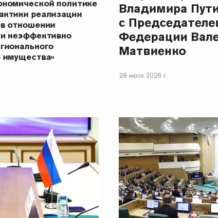
ономической политике
Владимира Пут
актики реализации
с Председателе
 в отношении
Федерации Вал
 и неэффективно
егионального
Матвиенко
о имущества»
28 июля 2026 г.