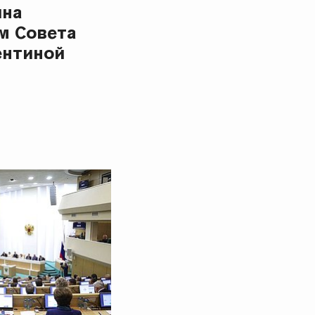
ина
м Совета
ентиной