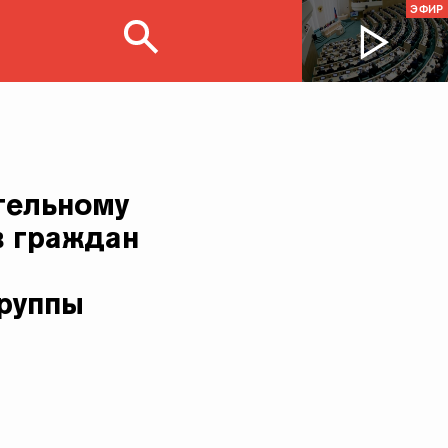
ЭФИР
тельному
в граждан
группы