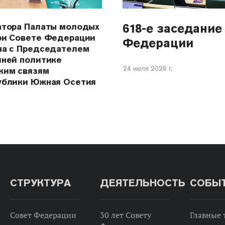
618-е заседание
атора Палаты молодых
ри Совете Федерации
Федерации
ча с Председателем
шней политике
24 июля 2026 г.
ким связям
ублики Южная Осетия
СТРУКТУРА
ДЕЯТЕЛЬНОСТЬ
СОБЫ
Совет Федерации
30 лет Совету
Главные