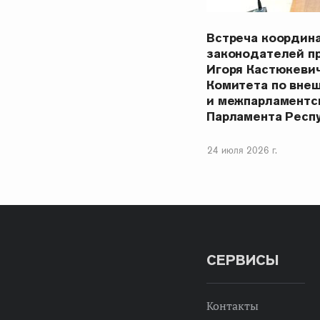
Встреча координ
законодателей п
Игоря Кастюкеви
Комитета по вне
и межпарламентс
Парламента Респ
24 июля 2026 г.
СЕРВИСЫ
Контакты