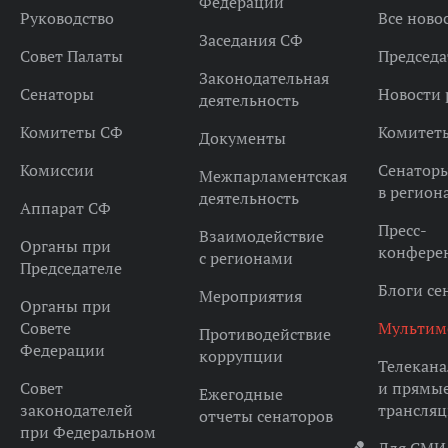
Федерации
Руководство
Все ново
Заседания СФ
Совет Палаты
Председа
Законодательная
Сенаторы
Новости 
деятельность
Комитеты СФ
Комитет
Документы
Комиссии
Сенатор
Межпарламентская
в регион
деятельность
Аппарат СФ
Пресс-
Взаимодействие
Органы при
конфере
с регионами
Председателе
Блоги се
Мероприятия
Органы при
Совете
Мультим
Противодействие
Федерации
коррупции
Телекана
Совет
и прямы
Ежегодные
законодателей
трансля
отчеты сенаторов
при Федеральном