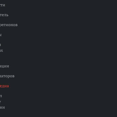
сти
тель
регионов
ы
ы
ах
нции
наторов
едиа
л
е
ции