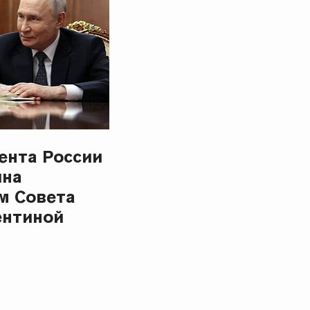
ента России
ина
м Совета
ентиной