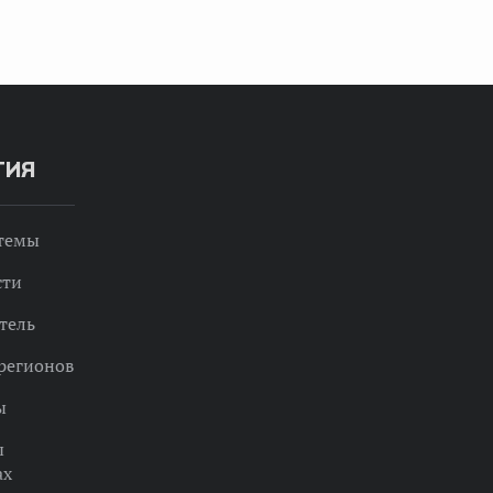
ТИЯ
 темы
сти
тель
регионов
ы
ы
ах