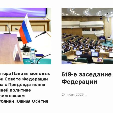
618-е заседание
атора Палаты молодых
ри Совете Федерации
Федерации
ча с Председателем
шней политике
24 июля 2026 г.
ким связям
ублики Южная Осетия