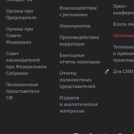
Пресс-
Взаимодействие
Органы при
конфере
с регионами
Председателе
Блоги се
Мероприятия
Органы при
Совете
Мультим
Противодействие
Федерации
коррупции
Телекана
Совет
и прямы
Ежегодные
законодателей
трансля
отчеты сенаторов
при Федеральном
Для СМИ
Собрании
Отчеты
полномочных
Полномочные
представителей
представители
СФ
Издания
и аналитические
материалы