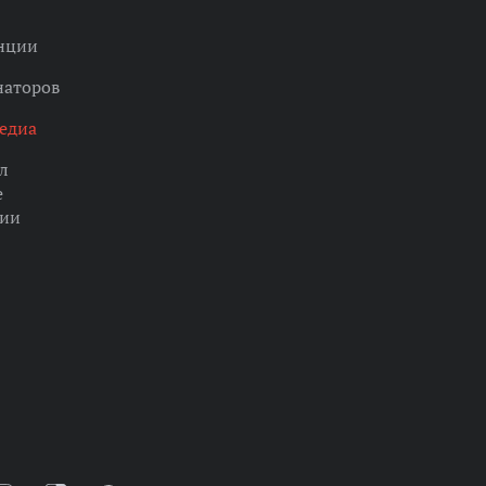
нции
наторов
едиа
л
е
ции