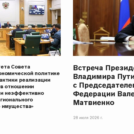
Встреча Презид
ета Совета
ономической политике
Владимира Пут
актики реализации
с Председателе
 в отношении
Федерации Вал
 и неэффективно
егионального
Матвиенко
о имущества»
28 июля 2026 г.