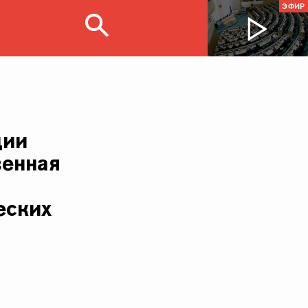
ЭФИР
ции
венная
еских