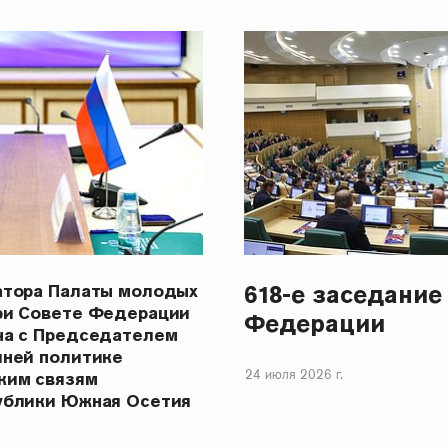
618-е заседание
атора Палаты молодых
ри Совете Федерации
Федерации
ча с Председателем
шней политике
24 июля 2026 г.
ким связям
ублики Южная Осетия