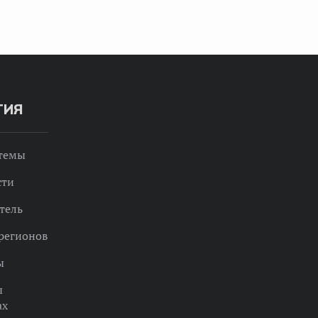
ТИЯ
 темы
сти
тель
регионов
ы
ы
ах