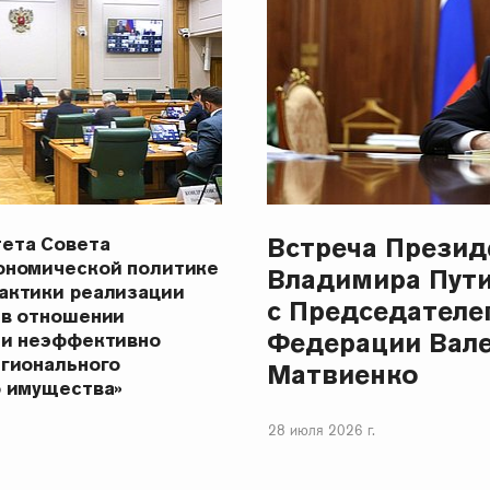
Встреча Презид
ета Совета
ономической политике
Владимира Пут
актики реализации
с Председателе
 в отношении
Федерации Вал
 и неэффективно
егионального
Матвиенко
о имущества»
28 июля 2026 г.