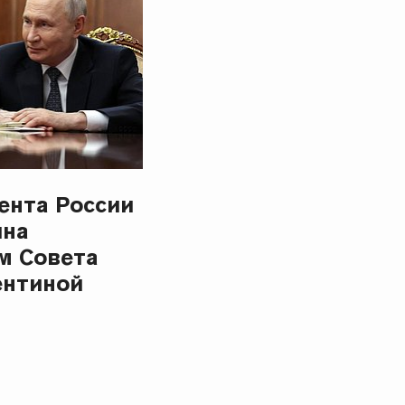
ента России
ина
м Совета
ентиной