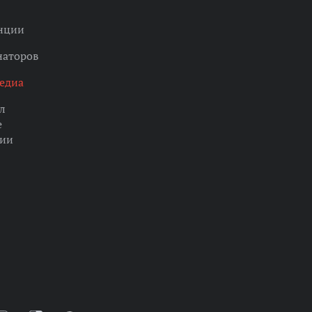
нции
наторов
едиа
л
е
ции