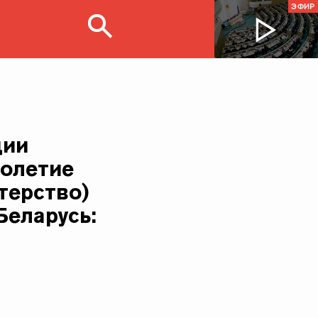
ЭФИР
ции
голетие
терство)
Беларусь: