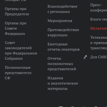
Пресс-
Взаимодействие
Органы при
конфере
с регионами
Председателе
Блоги се
Мероприятия
Органы при
Совете
Мультим
Противодействие
Федерации
коррупции
Телекана
Совет
и прямы
Ежегодные
законодателей
трансля
отчеты сенаторов
при Федеральном
Для СМИ
Собрании
Отчеты
полномочных
Полномочные
представителей
представители
СФ
Издания
и аналитические
материалы