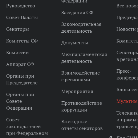
Федерации
Руководство
Все ново
Заседания СФ
Совет Палаты
Председа
Законодательная
Сенаторы
Новости 
деятельность
Комитеты СФ
Комитет
Документы
Комиссии
Сенатор
Межпарламентская
в регион
деятельность
Аппарат СФ
Пресс-
Взаимодействие
Органы при
конфере
с регионами
Председателе
Блоги се
Мероприятия
Органы при
Совете
Мультим
Противодействие
Федерации
коррупции
Телекана
Совет
и прямы
Ежегодные
законодателей
трансля
отчеты сенаторов
при Федеральном