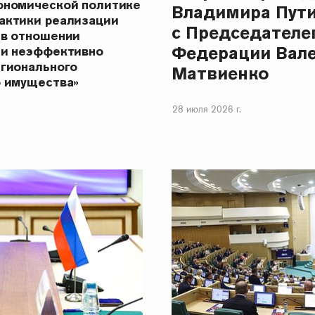
ономической политике
Владимира Пут
актики реализации
с Председателе
 в отношении
Федерации Вал
 и неэффективно
егионального
Матвиенко
о имущества»
28 июля 2026 г.