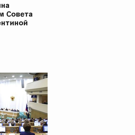
ина
м Совета
ентиной