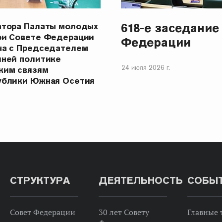
618-е заседание
атора Палаты молодых
ри Совете Федерации
Федерации
ча с Председателем
шней политике
24 июля 2026 г.
ким связям
ублики Южная Осетия
СТРУКТУРА
ДЕЯТЕЛЬНОСТЬ
СОБЫ
Совет Федерации
30 лет Совету
Главные