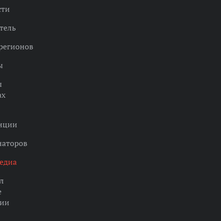
сти
тель
регионов
ы
ы
ах
нции
наторов
едиа
л
е
ции