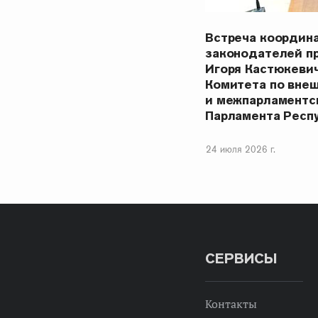
Встреча координ
законодателей п
Игоря Кастюкеви
Комитета по вне
и межпарламентс
Парламента Респ
24 июля 2026 г.
СЕРВИСЫ
Контакты