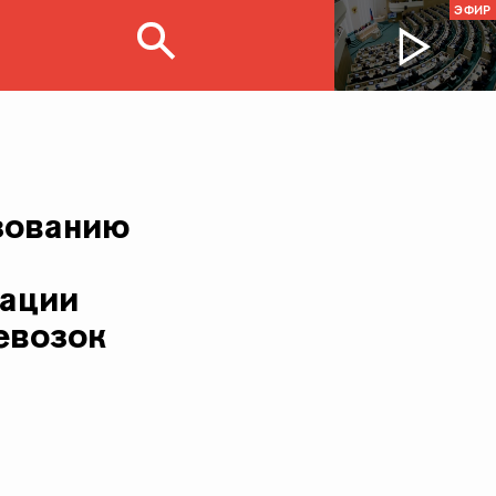
ЭФИР
зованию
зации
евозок