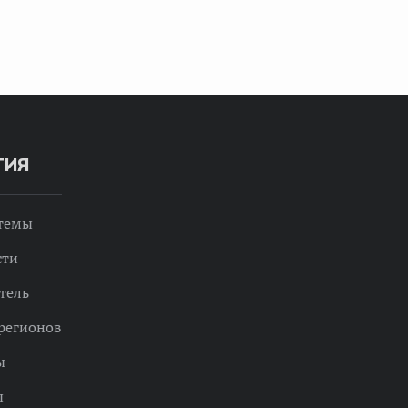
ТИЯ
 темы
сти
тель
регионов
ы
ы