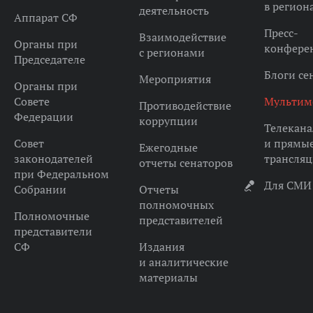
в регион
деятельность
Аппарат СФ
Пресс-
Взаимодействие
Органы при
конфере
с регионами
Председателе
Блоги се
Мероприятия
Органы при
Совете
Мультим
Противодействие
Федерации
коррупции
Телекана
Совет
и прямы
Ежегодные
законодателей
трансля
отчеты сенаторов
при Федеральном
Для СМИ
Собрании
Отчеты
полномочных
Полномочные
представителей
представители
СФ
Издания
и аналитические
материалы