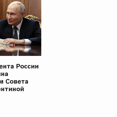
ента России
ина
м Совета
ентиной