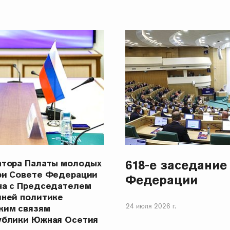
618-е заседание
атора Палаты молодых
ри Совете Федерации
Федерации
ча с Председателем
шней политике
24 июля 2026 г.
ким связям
ублики Южная Осетия