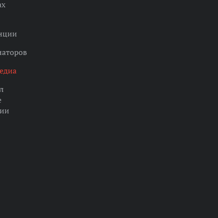
ах
нции
наторов
едиа
л
е
ции