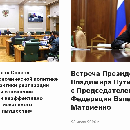
Встреча Презид
ета Совета
ономической политике
Владимира Пут
актики реализации
с Председателе
 в отношении
Федерации Вал
 и неэффективно
егионального
Матвиенко
о имущества»
28 июля 2026 г.