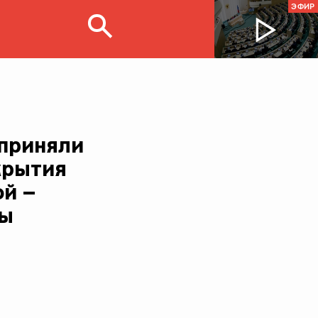
ЭФИР
приняли
крытия
ой –
вы