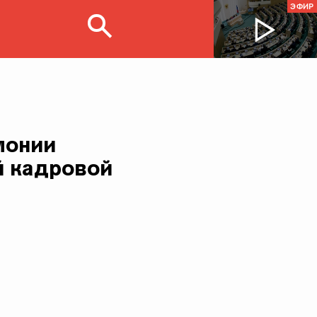
ЭФИР
монии
й кадровой