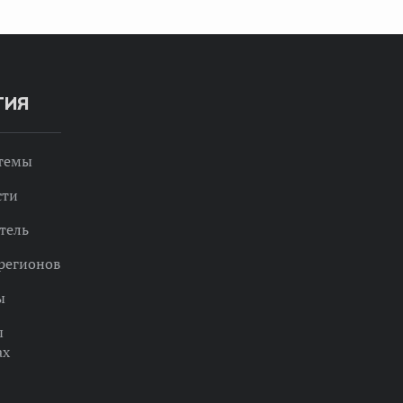
ТИЯ
 темы
сти
тель
регионов
ы
ы
ах