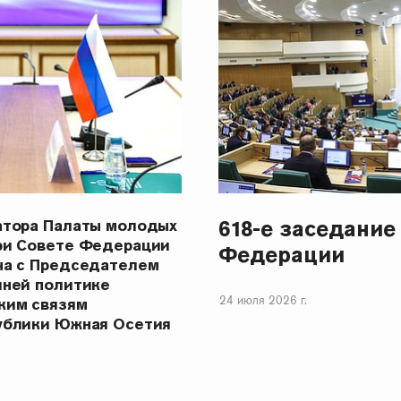
618-е заседание
атора Палаты молодых
ри Совете Федерации
Федерации
ча с Председателем
шней политике
24 июля 2026 г.
ким связям
ублики Южная Осетия