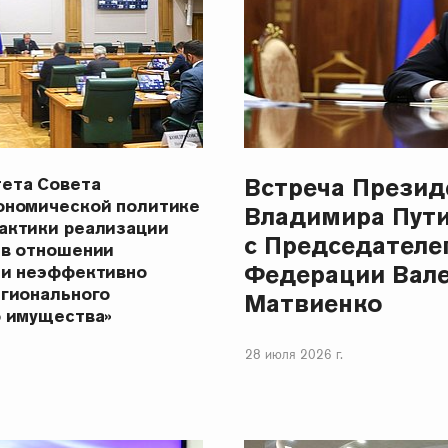
Встреча Презид
ета Совета
ономической политике
Владимира Пут
актики реализации
с Председателе
 в отношении
Федерации Вал
 и неэффективно
егионального
Матвиенко
о имущества»
28 июля 2026 г.