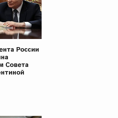
ента России
ина
м Совета
ентиной