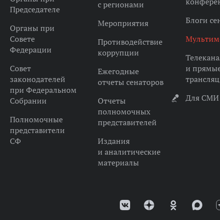
конфере
с регионами
Председателе
Блоги се
Мероприятия
Органы при
Совете
Мультим
Противодействие
Федерации
коррупции
Телекана
Совет
и прямы
Ежегодные
законодателей
трансля
отчеты сенаторов
при Федеральном
Для СМИ
Собрании
Отчеты
полномочных
Полномочные
представителей
представители
СФ
Издания
и аналитические
материалы