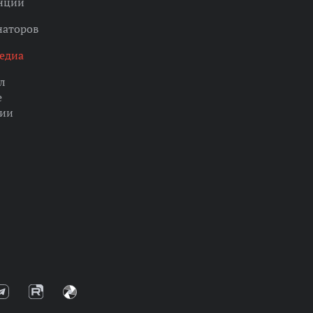
нции
наторов
едиа
л
е
ции