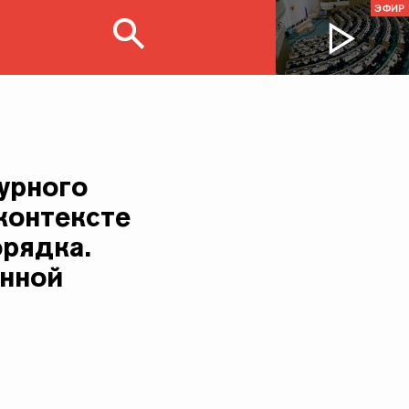
ЭФИР
турного
контексте
рядка.
нной