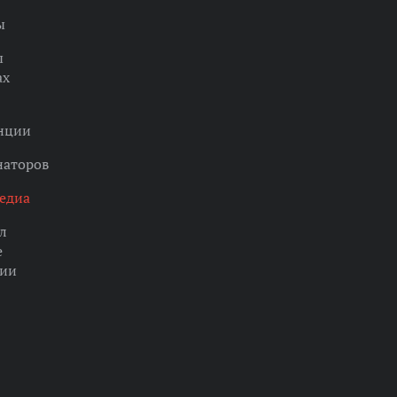
ы
ы
ах
нции
наторов
едиа
л
е
ции