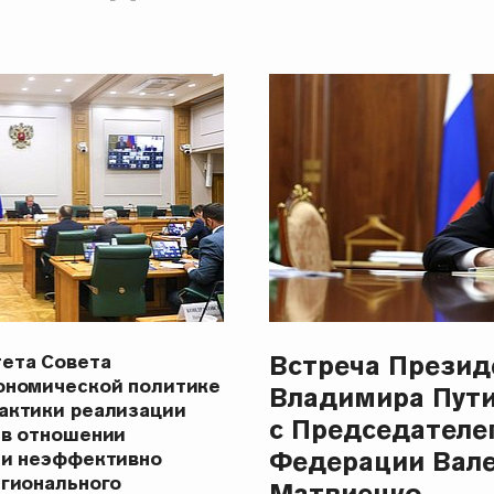
Встреча Презид
ета Совета
ономической политике
Владимира Пут
актики реализации
с Председателе
 в отношении
Федерации Вал
 и неэффективно
егионального
Матвиенко