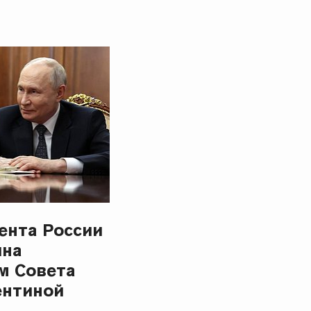
ента России
ина
м Совета
ентиной