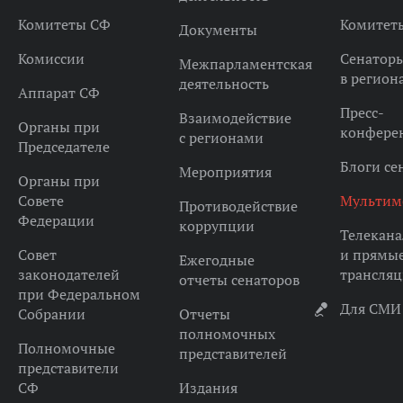
Комитеты СФ
Комитет
Документы
Комиссии
Сенатор
Межпарламентская
в регион
деятельность
Аппарат СФ
Пресс-
Взаимодействие
Органы при
конфере
с регионами
Председателе
Блоги се
Мероприятия
Органы при
Совете
Мультим
Противодействие
Федерации
коррупции
Телекана
Совет
и прямы
Ежегодные
законодателей
трансля
отчеты сенаторов
при Федеральном
Для СМИ
Собрании
Отчеты
полномочных
Полномочные
представителей
представители
СФ
Издания