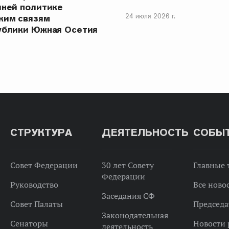
шней политике
24 июля 2026 г.
ким связям
ублики Южная Осетия
СТРУКТУРА
ДЕЯТЕЛЬНОСТЬ
СОБЫ
Совет Федерации
30 лет Совету
Главные
Федерации
Руководство
Все ново
Заседания СФ
Совет Палаты
Председа
Законодательная
Сенаторы
Новости 
деятельность