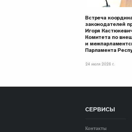
Встреча координ
законодателей п
Игоря Кастюкеви
Комитета по вне
и межпарламентс
Парламента Респ
24 июля 2026 г.
СЕРВИСЫ
Контакты