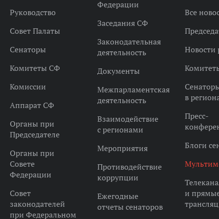
Федерации
Руководство
Все ново
Заседания СФ
Совет Палаты
Председа
Законодательная
Сенаторы
Новости 
деятельность
Комитеты СФ
Комитет
Документы
Комиссии
Сенатор
Межпарламентская
в регион
деятельность
Аппарат СФ
Пресс-
Взаимодействие
Органы при
конфере
с регионами
Председателе
Блоги се
Мероприятия
Органы при
Совете
Мультим
Противодействие
Федерации
коррупции
Телекана
Совет
и прямы
Ежегодные
законодателей
трансля
отчеты сенаторов
при Федеральном