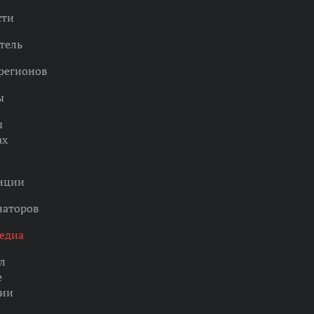
сти
тель
регионов
ы
ы
ах
нции
наторов
едиа
л
е
ции