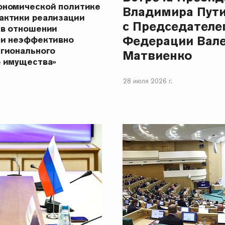
ономической политике
Владимира Пут
актики реализации
с Председателе
 в отношении
Федерации Вал
 и неэффективно
егионального
Матвиенко
о имущества»
28 июля 2026 г.