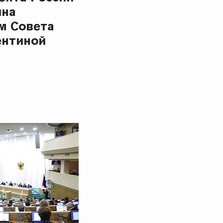
ина
м Совета
ентиной