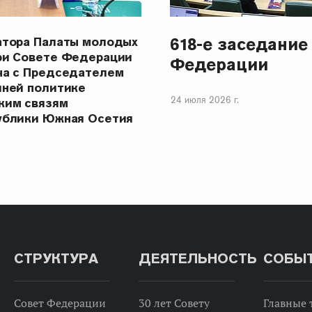
618-е заседание
атора Палаты молодых
ри Совете Федерации
Федерации
ча с Председателем
шней политике
24 июля 2026 г.
ким связям
ублики Южная Осетия
СТРУКТУРА
ДЕЯТЕЛЬНОСТЬ
СОБЫ
Совет Федерации
30 лет Совету
Главные