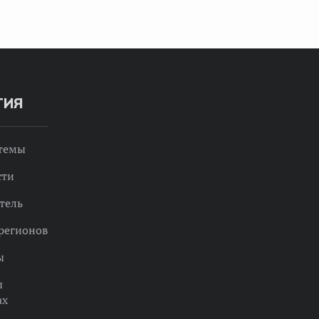
ТИЯ
 темы
сти
тель
регионов
ы
ы
ах