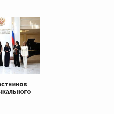
астников
ыкального