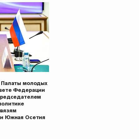
 Палаты молодых
овете Федерации
Председателем
политике
связям
ки Южная Осетия