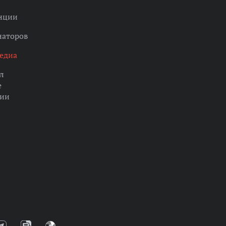
нции
наторов
едиа
л
е
ции