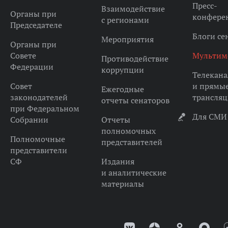
Пресс-
Взаимодействие
Органы при
конфере
с регионами
Председателе
Блоги се
Мероприятия
Органы при
Совете
Мультим
Противодействие
Федерации
коррупции
Телекана
Совет
и прямы
Ежегодные
законодателей
трансля
отчеты сенаторов
при Федеральном
Для СМИ
Собрании
Отчеты
полномочных
Полномочные
представителей
представители
СФ
Издания
и аналитические
материалы