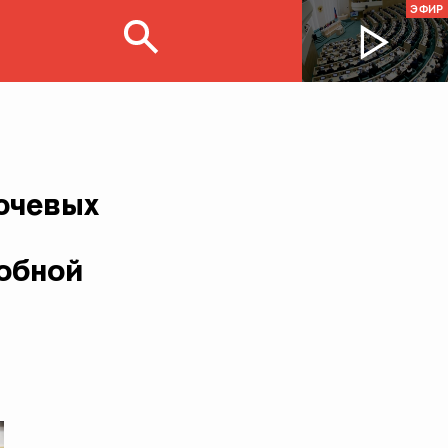
ЭФИР
лючевых
обной