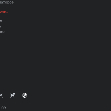
наторов
едиа
л
е
ции
-09