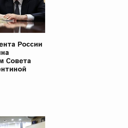
ента России
ина
м Совета
ентиной