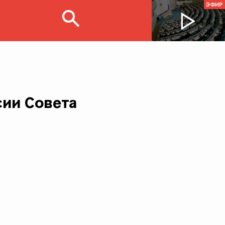
ЭФИР
сии Совета