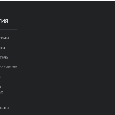
ТИЯ
 темы
сти
тель
регионов
ы
ы
ах
нции