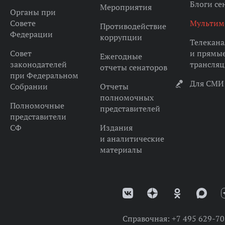
Блоги се
Мероприятия
Органы при
Совете
Мультим
Противодействие
Федерации
коррупции
Телекана
Совет
и прямы
Ежегодные
законодателей
трансля
отчеты сенаторов
при Федеральном
Для СМИ
Собрании
Отчеты
полномочных
Полномочные
представителей
представители
СФ
Издания
и аналитические
материалы
Справочная:
+7 495 629-70