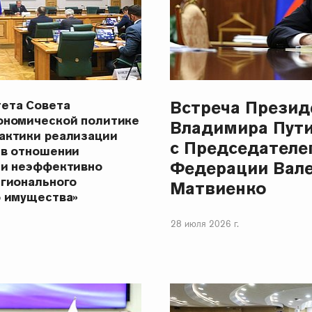
Встреча Презид
ета Совета
ономической политике
Владимира Пут
актики реализации
с Председателе
 в отношении
Федерации Вал
 и неэффективно
егионального
Матвиенко
о имущества»
28 июля 2026 г.