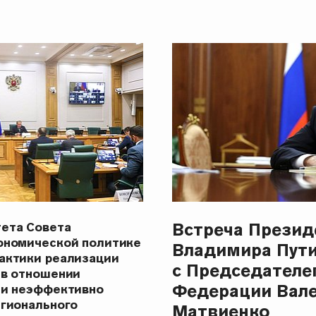
Встреча Презид
ета Совета
ономической политике
Владимира Пут
актики реализации
с Председателе
 в отношении
Федерации Вал
 и неэффективно
егионального
Матвиенко