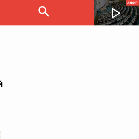
ЭФИР
й