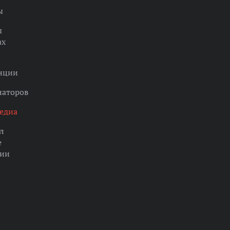
ы
ы
ах
нции
наторов
едиа
л
е
ции