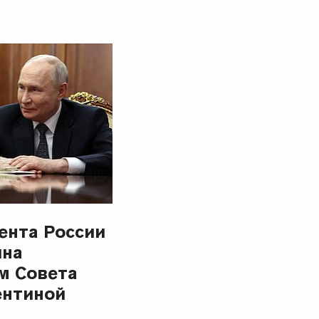
ента России
ина
м Совета
ентиной