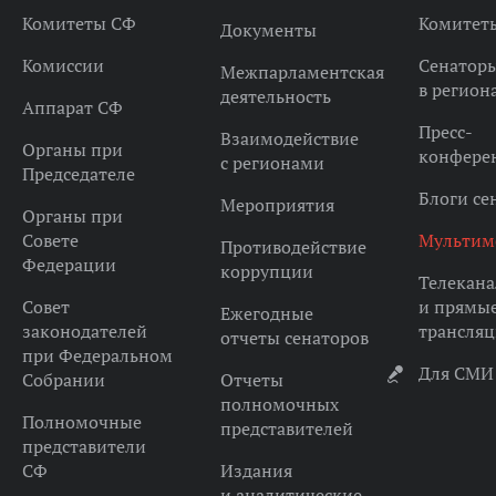
Комитеты СФ
Комитет
Документы
Комиссии
Сенатор
Межпарламентская
в регион
деятельность
Аппарат СФ
Пресс-
Взаимодействие
Органы при
конфере
с регионами
Председателе
Блоги се
Мероприятия
Органы при
Совете
Мультим
Противодействие
Федерации
коррупции
Телекана
Совет
и прямы
Ежегодные
законодателей
трансля
отчеты сенаторов
при Федеральном
Для СМИ
Собрании
Отчеты
полномочных
Полномочные
представителей
представители
СФ
Издания
и аналитические