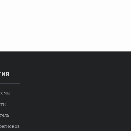
ТИЯ
 темы
сти
тель
регионов