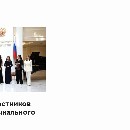
астников
ыкального