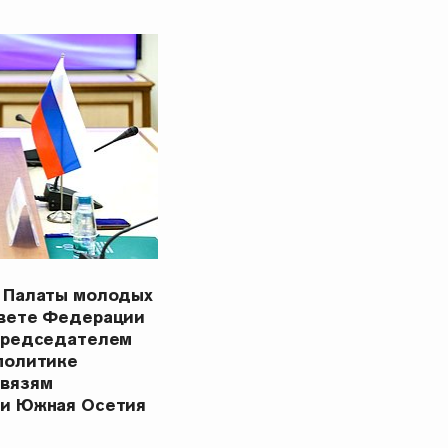
 Палаты молодых
овете Федерации
Председателем
политике
связям
ки Южная Осетия