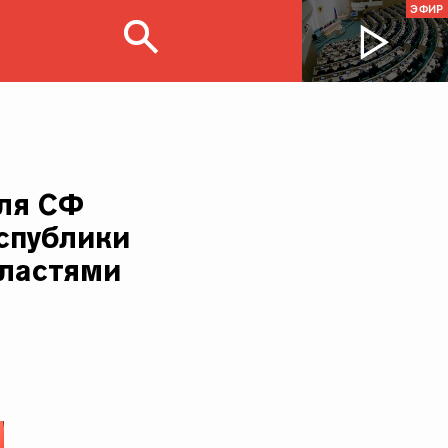
ЭФИР
ля СФ
спублики
бластями