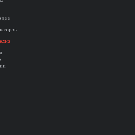
ах
нции
наторов
едиа
л
е
ции