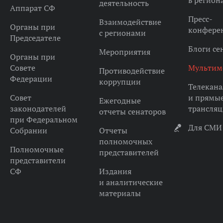
в регион
деятельность
Аппарат СФ
Пресс-
Взаимодействие
Органы при
конфере
с регионами
Председателе
Блоги се
Мероприятия
Органы при
Совете
Мультим
Противодействие
Федерации
коррупции
Телекана
Совет
и прямы
Ежегодные
законодателей
трансля
отчеты сенаторов
при Федеральном
Для СМИ
Собрании
Отчеты
полномочных
Полномочные
представителей
представители
СФ
Издания
и аналитические
материалы