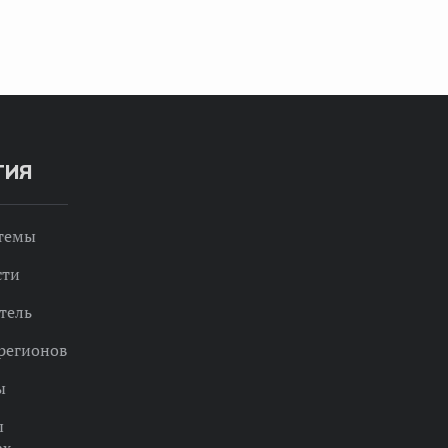
ТИЯ
 темы
сти
тель
регионов
ы
ы