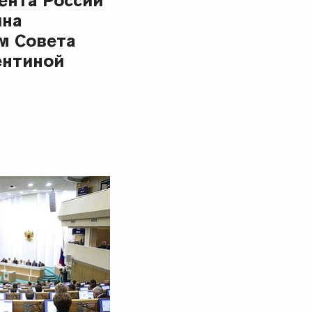
ента России
ина
м Совета
ентиной