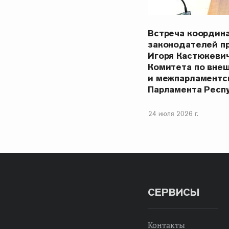
Встреча координ
законодателей п
Игоря Кастюкеви
Комитета по вне
и межпарламентс
Парламента Респ
24 июля 2026 г.
СЕРВИСЫ
Контакты