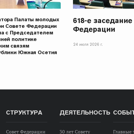
618-е заседание
атора Палаты молодых
ри Совете Федерации
Федерации
ча с Председателем
шней политике
24 июля 2026 г.
ким связям
ублики Южная Осетия
СТРУКТУРА
ДЕЯТЕЛЬНОСТЬ
СОБЫ
Совет Федерации
30 лет Совету
Главные