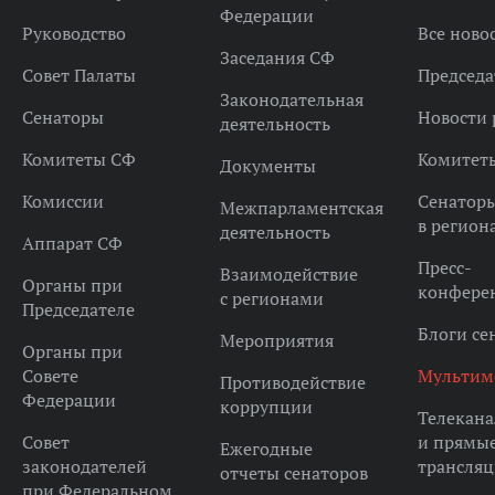
Федерации
Руководство
Все ново
Заседания СФ
Совет Палаты
Председа
Законодательная
Сенаторы
Новости 
деятельность
Комитеты СФ
Комитет
Документы
Комиссии
Сенатор
Межпарламентская
в регион
деятельность
Аппарат СФ
Пресс-
Взаимодействие
Органы при
конфере
с регионами
Председателе
Блоги се
Мероприятия
Органы при
Совете
Мультим
Противодействие
Федерации
коррупции
Телекана
Совет
и прямы
Ежегодные
законодателей
трансля
отчеты сенаторов
при Федеральном