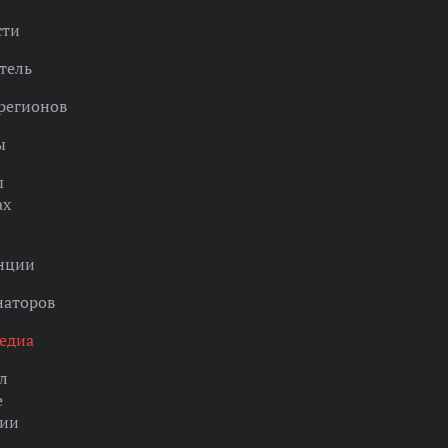
сти
тель
регионов
ы
ы
ах
нции
наторов
едиа
л
е
ции