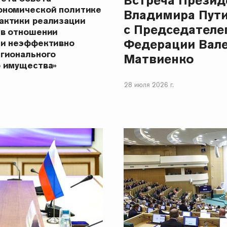
Встреча Презид
ономической политике
Владимира Пут
актики реализации
с Председателе
 в отношении
Федерации Вал
 и неэффективно
егионального
Матвиенко
о имущества»
28 июля 2026 г.