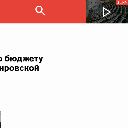
ЭФИР
о бюджету
Кировской