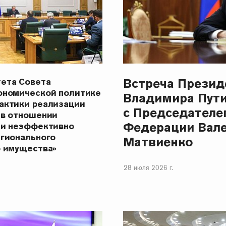
Встреча Презид
ета Совета
ономической политике
Владимира Пут
актики реализации
с Председателе
 в отношении
Федерации Вал
 и неэффективно
егионального
Матвиенко
о имущества»
28 июля 2026 г.