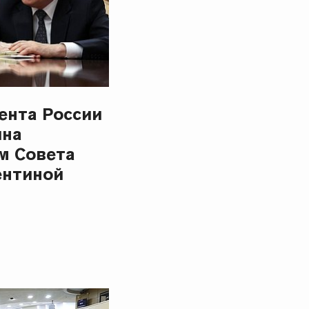
ента России
ина
м Совета
ентиной