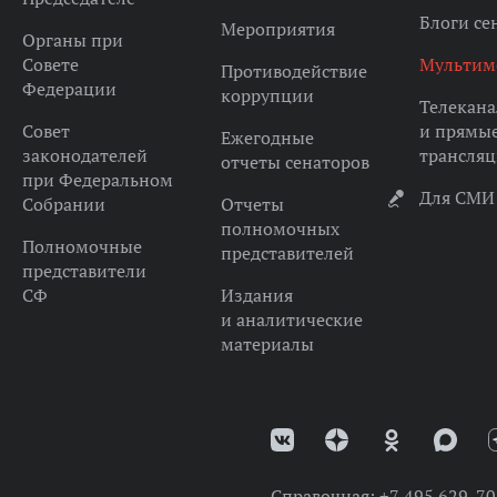
Блоги се
Мероприятия
Органы при
Совете
Мультим
Противодействие
Федерации
коррупции
Телекана
Совет
и прямы
Ежегодные
законодателей
трансля
отчеты сенаторов
при Федеральном
Для СМИ
Собрании
Отчеты
полномочных
Полномочные
представителей
представители
СФ
Издания
и аналитические
материалы
Справочная:
+7 495 629-70