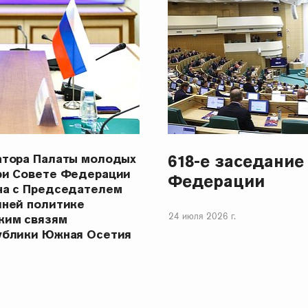
618-е заседание
атора Палаты молодых
ри Совете Федерации
Федерации
ча с Председателем
шней политике
24 июля 2026 г.
ким связям
ублики Южная Осетия