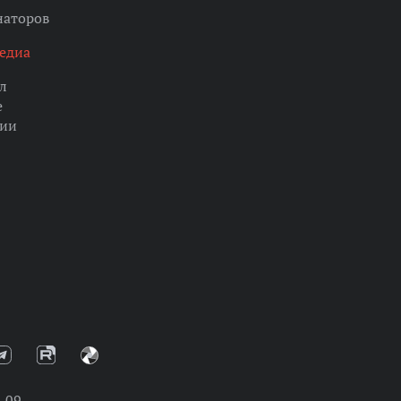
наторов
едиа
л
е
ции
-09