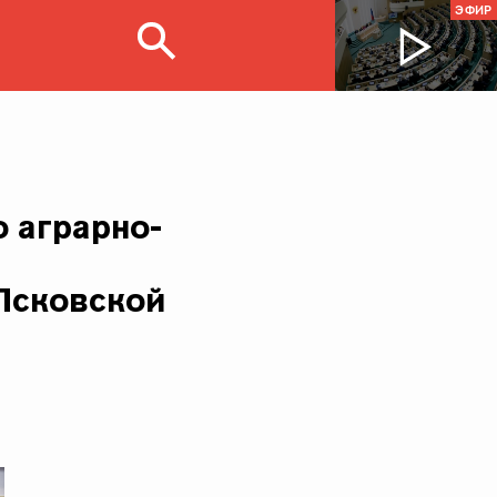
ЭФИР
 аграрно-
Псковской