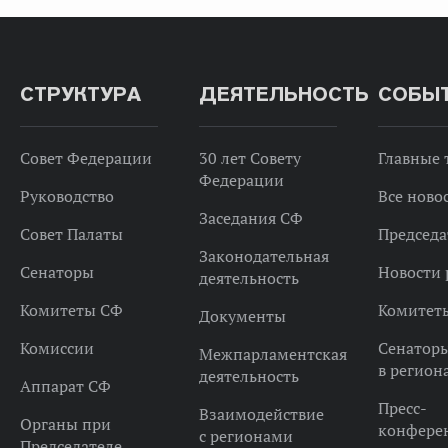
СТРУКТУРА
ДЕЯТЕЛЬНОСТЬ
СОБЫ
Совет Федерации
30 лет Совету
Главные
Федерации
Руководство
Все ново
Заседания СФ
Совет Палаты
Председа
Законодательная
Сенаторы
Новости 
деятельность
Комитеты СФ
Комитет
Документы
Комиссии
Сенатор
Межпарламентская
в регион
деятельность
Аппарат СФ
Пресс-
Взаимодействие
Органы при
конфере
с регионами
Председателе