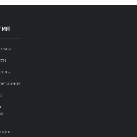
ТИЯ
 темы
сти
тель
регионов
ы
ы
ах
нции