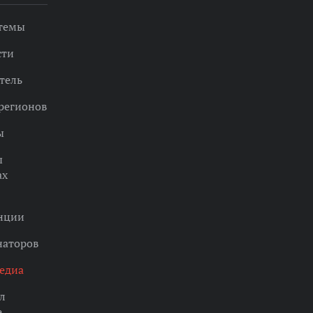
 темы
сти
тель
регионов
ы
ы
ах
нции
наторов
едиа
л
е