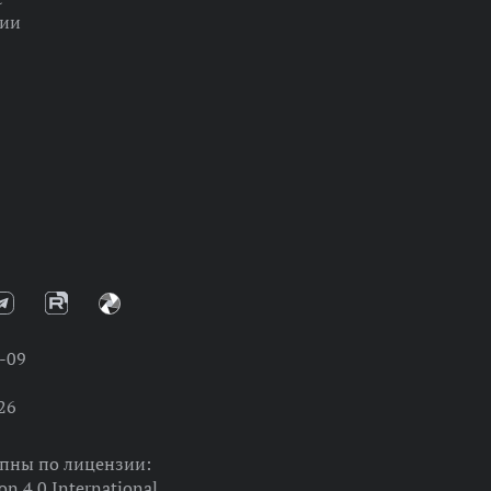
ции
-09
26
упны по лицензии:
on 4.0 International