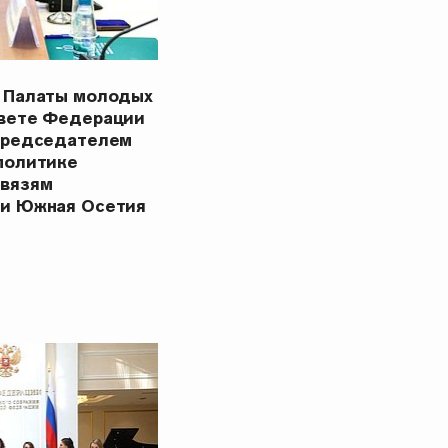
 Палаты молодых
овете Федерации
Председателем
политике
связям
ки Южная Осетия