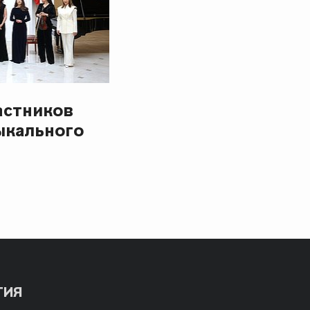
астников
ыкального
ТИЯ