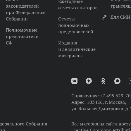
Ежегодные
законодателей
трансля
отчеты сенаторов
при Федеральном
Для СМИ
Собрании
Отчеты
полномочных
Полномочные
представителей
представители
СФ
Издания
и аналитические
материалы
Справочная:
+7 495 629-70
Адрес:
103426, г. Москва,
ул. Большая Дмитровка, д. 
дерального Собрания
Все материалы сайта дост
ции
Creative Commons Attributi