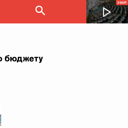
ЭФИР
о бюджету