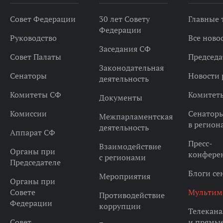
Совет Федерации
30 лет Совету
Главные
Федерации
Руководство
Все ново
Заседания СФ
Совет Палаты
Председа
Законодательная
Сенаторы
Новости 
деятельность
Комитеты СФ
Комитет
Документы
Комиссии
Сенатор
Межпарламентская
в регион
деятельность
Аппарат СФ
Пресс-
Взаимодействие
Органы при
конфере
с регионами
Председателе
Блоги се
Мероприятия
Органы при
Совете
Мультим
Противодействие
Федерации
коррупции
Телекана
Совет
и прямы