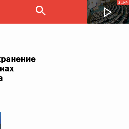
ЭФИР
хранение
ках
а