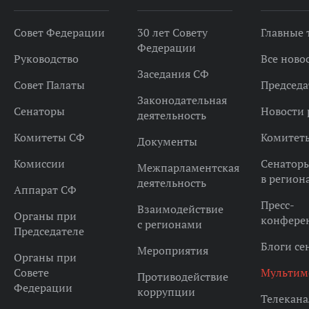
Совет Федерации
30 лет Совету
Главные
Федерации
Руководство
Все ново
Заседания СФ
Совет Палаты
Председа
Законодательная
Сенаторы
Новости 
деятельность
Комитеты СФ
Комитет
Документы
Комиссии
Сенатор
Межпарламентская
в регион
деятельность
Аппарат СФ
Пресс-
Взаимодействие
Органы при
конфере
с регионами
Председателе
Блоги се
Мероприятия
Органы при
Совете
Мультим
Противодействие
Федерации
коррупции
Телекана