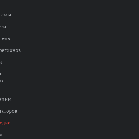
 темы
сти
тель
регионов
ы
ы
ах
нции
наторов
едиа
л