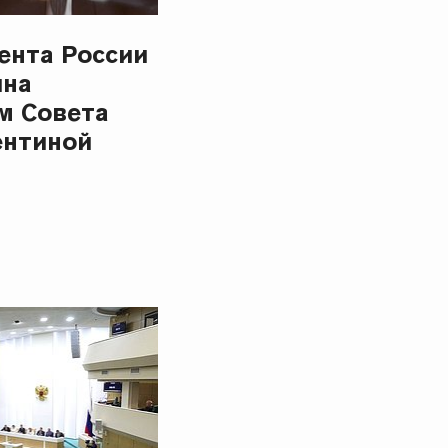
ента России
ина
м Совета
ентиной