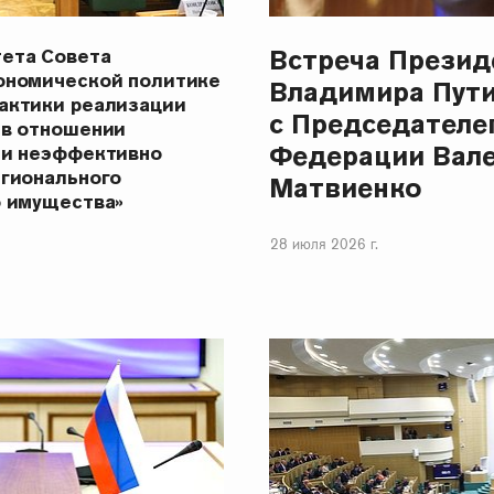
Встреча Презид
ета Совета
ономической политике
Владимира Пут
актики реализации
с Председателе
 в отношении
Федерации Вал
 и неэффективно
егионального
Матвиенко
о имущества»
28 июля 2026 г.