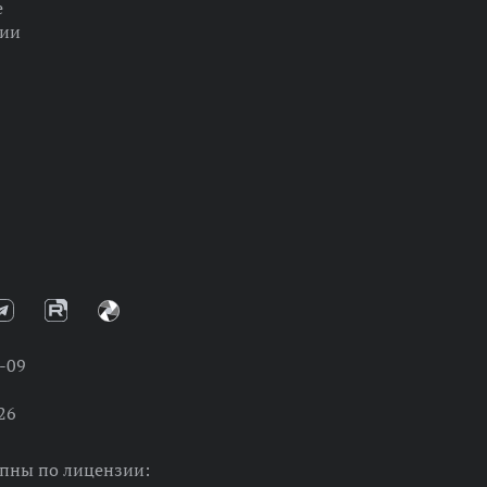
е
ции
-09
26
упны по лицензии: