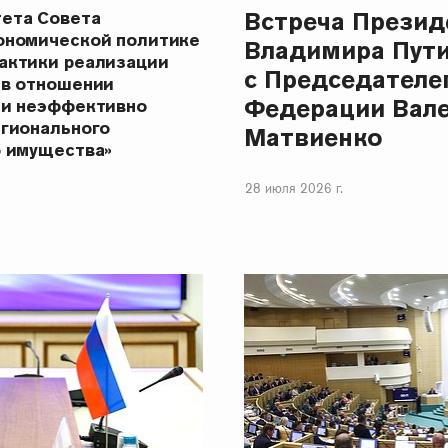
Встреча Презид
ета Совета
ономической политике
Владимира Пут
актики реализации
с Председателе
 в отношении
Федерации Вал
 и неэффективно
егионального
Матвиенко
о имущества»
28 июля 2026 г.