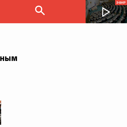
ЭФИР
дным