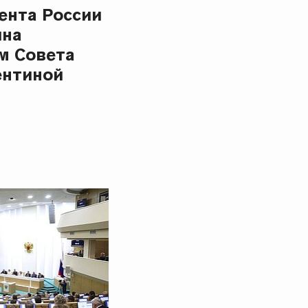
ента России
ина
м Совета
ентиной