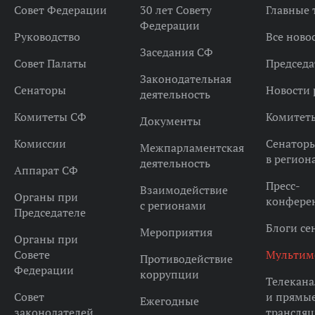
Совет Федерации
30 лет Совету
Главные
Федерации
Руководство
Все ново
Заседания СФ
Совет Палаты
Председа
Законодательная
Сенаторы
Новости 
деятельность
Комитеты СФ
Комитет
Документы
Комиссии
Сенатор
Межпарламентская
в регион
деятельность
Аппарат СФ
Пресс-
Взаимодействие
Органы при
конфере
с регионами
Председателе
Блоги се
Мероприятия
Органы при
Совете
Мультим
Противодействие
Федерации
коррупции
Телекана
Совет
и прямы
Ежегодные
законодателей
трансля