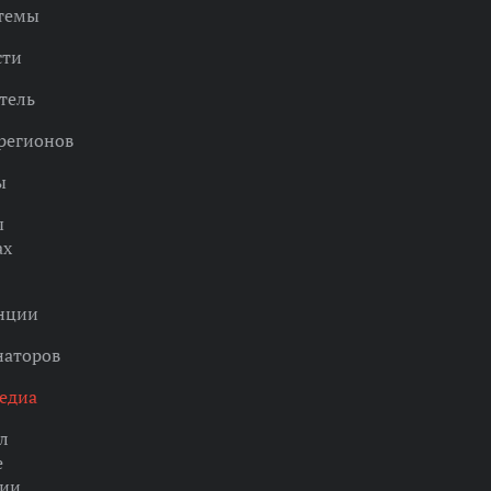
 темы
сти
тель
регионов
ы
ы
ах
нции
наторов
едиа
л
е
ции