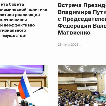
Встреча Презид
ета Совета
ономической политике
Владимира Пут
актики реализации
с Председателе
 в отношении
Федерации Вал
 и неэффективно
егионального
Матвиенко
о имущества»
28 июля 2026 г.