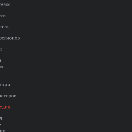
 темы
сти
тель
регионов
ы
ы
ах
нции
наторов
едиа
л
е
ции