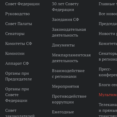
Совет Федерации
30 лет Совету
Главные
Федерации
Руководство
Все ново
Заседания СФ
Совет Палаты
Председа
Законодательная
Сенаторы
Новости 
деятельность
Комитеты СФ
Комитет
Документы
Комиссии
Сенатор
Межпарламентская
в регион
деятельность
Аппарат СФ
Пресс-
Взаимодействие
Органы при
конфере
с регионами
Председателе
Блоги се
Мероприятия
Органы при
Совете
Мультим
Противодействие
Федерации
коррупции
Телекана
Совет
и прямы
Ежегодные
законодателей
трансля