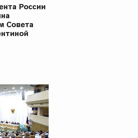
ента России
ина
м Совета
ентиной