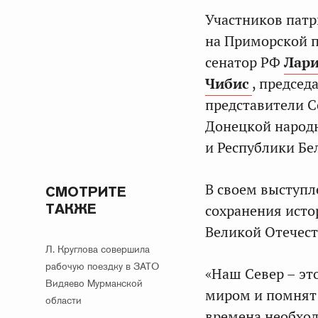
Участников патр
на Приморской п
сенатор РФ
Лари
Чибис
, председ
представители С
Донецкой народн
и Республики Бе
В своем выступ
СМОТРИТЕ
ТАКЖЕ
сохранения исто
Великой Отечес
Л. Круглова совершила
рабочую поездку в ЗАТО
«Наш Север – эт
Видяево Мурманской
миром и помнят
области
времена необход