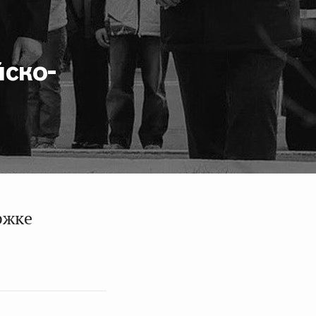
йско-
ржке