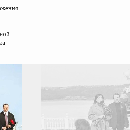
важения
нной
ка