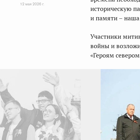
12 мая 2026 г.
историческую па
и памяти – наша
Участники митин
войны и возложи
«Героям севером