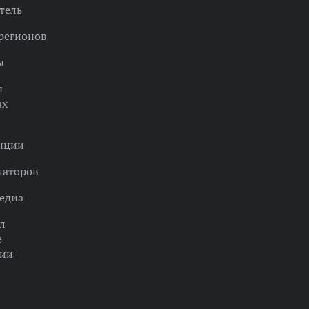
тель
регионов
ы
ы
ах
нции
наторов
едиа
л
е
ции