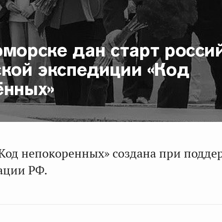
морске дан старт росси
ской экспедиции «Код
ённых»
Код непокоренных» создана при подде
ации РФ.