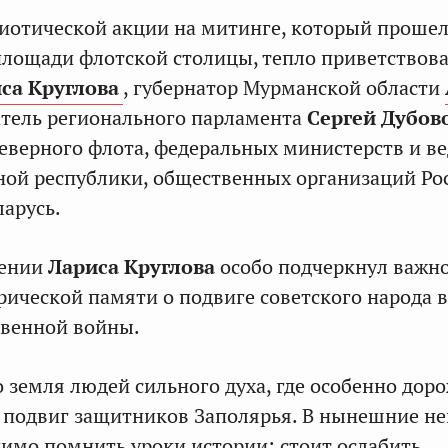
иотической акции на митинге, который проше
лощади флотской столицы, тепло приветствов
са Круглова
, губернатор Мурманской области
атель регионального парламента
Сергей Дубов
еверного флота, федеральных министерств и ве
ой республики, общественных организаций Ро
ларусь.
лении
Лариса Круглова
особо подчеркнул важн
рической памяти о подвиге советского народа 
твенной войны.
о земля людей сильного духа, где особенно дор
 подвиг защитников Заполярья. В нынешние н
имо помнить уроки истории: стоит ослабить