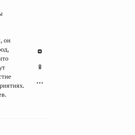
ы
, он
од,
что
ут
стие
риятиях.
ев.