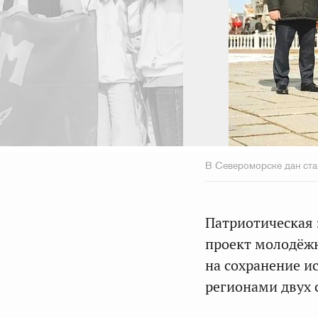
В Североморске дан ста
Патриотическая 
проект молодёжн
на сохранение и
регионами двух 