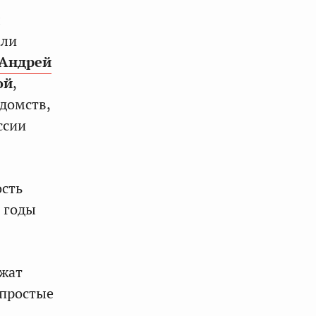
л
али
Андрей
ой
,
домств,
ссии
ость
в годы
ожат
епростые