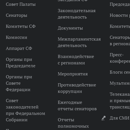
Совет Палаты
Председа
Законодательная
Сенаторы
Новости 
деятельность
Комитеты СФ
Комитет
Документы
Комиссии
Сенатор
Межпарламентская
в регион
деятельность
Аппарат СФ
Пресс-
Взаимодействие
Органы при
конфере
с регионами
Председателе
Блоги се
Мероприятия
Органы при
Совете
Мультим
Противодействие
Федерации
коррупции
Телекана
Совет
и прямы
Ежегодные
законодателей
трансля
отчеты сенаторов
при Федеральном
Для СМИ
Собрании
Отчеты
полномочных