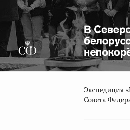
В Северо
белорус
непокор
Экспедиция «
Совета Федер