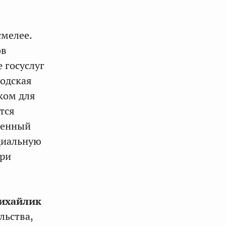
смелее.
ов
 госуслуг
родская
ком для
тся
твенный
циальную
при
ихайлик
льства,