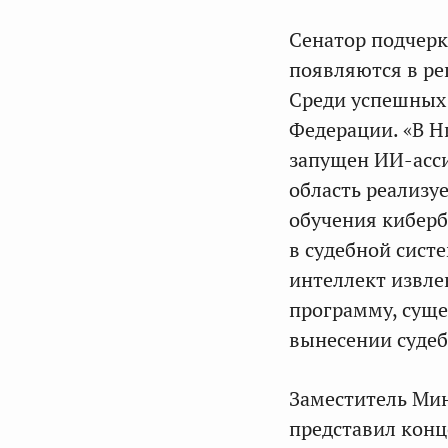
Сенатор подчерк
появляются в ре
Среди успешных 
Федерации. «В Н
запущен ИИ-асси
область реализу
обучения киберб
в судебной сист
интеллект извле
программу, суще
вынесении судеб
Заместитель Ми
представил конц