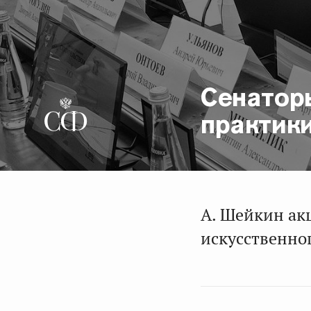
Сенатор
практик
А. Шейкин ак
искусственно