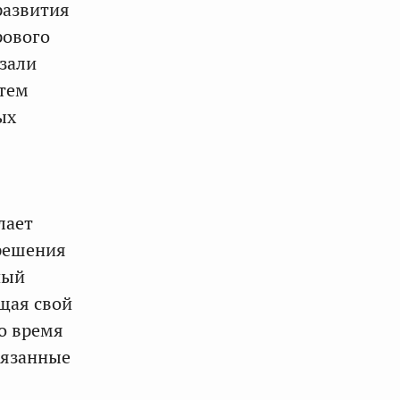
развития
рового
азали
стем
ых
лает
 решения
ный
щая свой
о время
вязанные