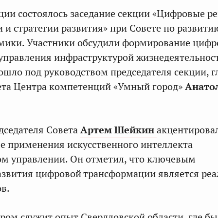
ции состоялось заседание секции «Цифровые р
 и стратегии развития» при Совете по развити
мики. Участники обсудили формирование цифр
управления инфраструктурой жизнедеятельнос
шло под руководством председателя секции, г
ета Центра компетенций «Умный город»
Анато
дседателя Совета
Артем Шейкин
акцентирова
е применения искусственного интеллекта
ом управлении. Он отметил, что ключевым
азвития цифровой трансформации является реа
в.
ом служит опыт Свердловской области, где бы