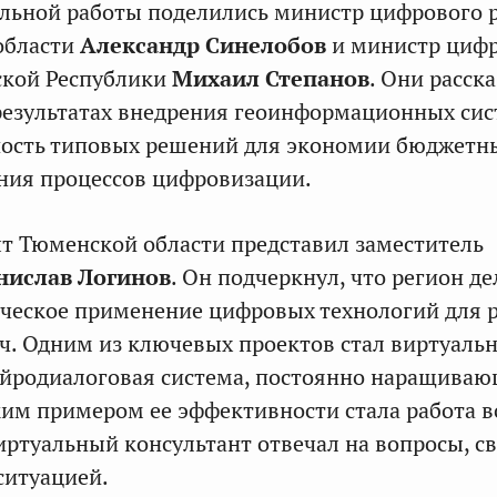
льной работы поделились министр цифрового 
области
Александр Синелобов
и министр циф
ской Республики
Михаил Степанов
. Они расск
результатах внедрения геоинформационных си
ность типовых решений для экономии бюджетн
ения процессов цифровизации.
т Тюменской области представил заместитель
нислав Логинов
. Он подчеркнул, что регион де
ическое применение цифровых технологий для
ч. Одним из ключевых проектов стал виртуаль
ейродиалоговая система, постоянно наращиваю
им примером ее эффективности стала работа в
виртуальный консультант отвечал на вопросы, с
ситуацией.