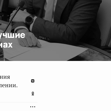
лучшие
нах
ения
лении.