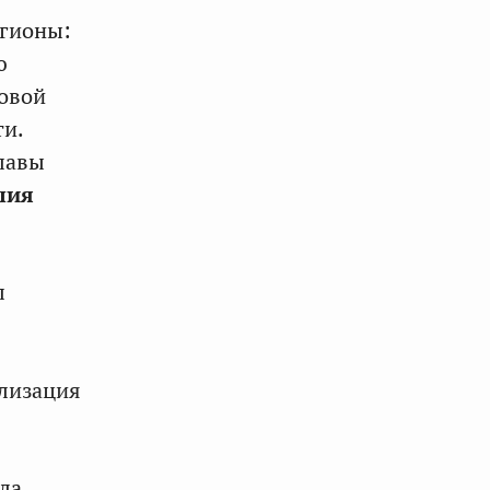
егионы:
ю
овой
ти.
лавы
лия
л
лизация
ла