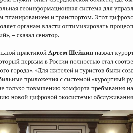
альная геоинформационная система для управ
м планированием и транспортом. Этот цифров
оляет органам власти оптимизировать процес
й», – сказал сенатор.
ельной практикой
Артем Шейкин
назвал курор
оторый первым в России полностью стал соотв
ого города». «Для жителей и туристов были соз
ильные приложения с системой «курортный руб
не только повышению комфорта пребывания на
нию новой цифровой экосистемы обслуживания