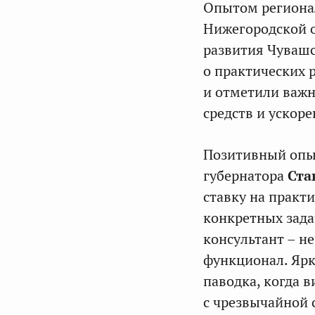
Опытом региона
Нижегородской 
развития Чуваш
о практических 
и отметили важ
средств и ускор
Позитивный опы
губернатора
Ста
ставку на практ
конкретных зада
консультант – н
функционал. Ярк
паводка, когда 
с чрезвычайной 