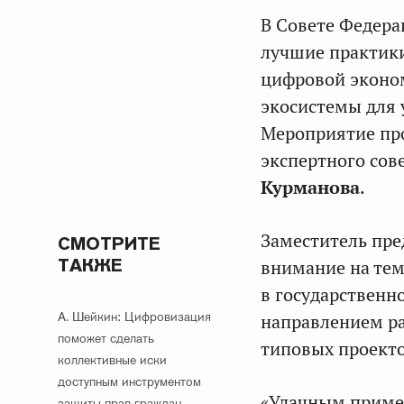
В Совете Федера
лучшие практики
цифровой эконо
экосистемы для 
Мероприятие про
экспертного сов
Курманова
.
Заместитель пре
СМОТРИТЕ
ТАКЖЕ
внимание на тем
в государственн
А. Шейкин: Цифровизация
направлением р
поможет сделать
типовых проекто
коллективные иски
доступным инструментом
«Удачным пример
защиты прав граждан