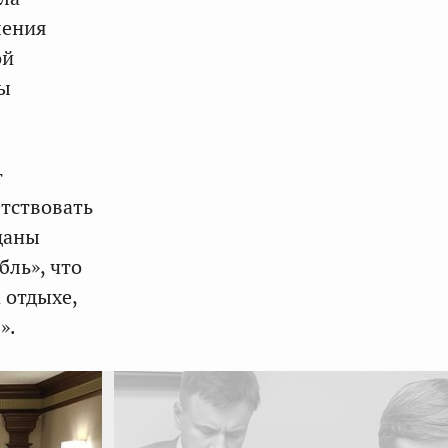
ления
ой
сы
т
етствовать
даны
ль», что
 отдыхе,
».