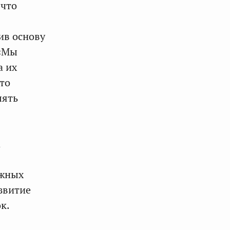
 что
ив основу
 «Мы
а их
то
лять
а
ожных
звитие
к.