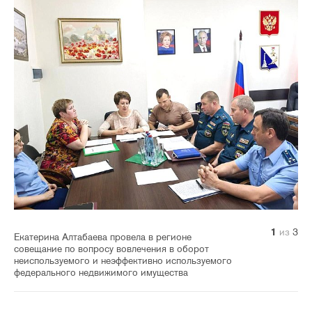
1
2
3
из
из
из
3
3
3
Екатерина Алтабаева провела в регионе
совещание по вопросу вовлечения в оборот
неиспользуемого и неэффективно используемого
федерального недвижимого имущества